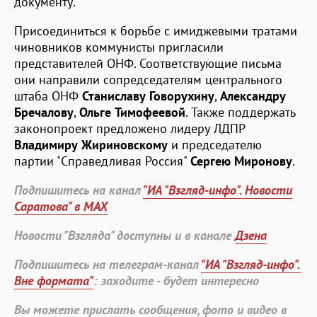
документу.
Присоединиться к борьбе с имиджевыми тратами
чиновников коммунисты пригласили
представителей ОНФ. Соответствующие письма
они направили сопредседателям центрального
штаба ОНФ
Станиславу Говорухину
,
Александру
Бречалову
,
Ольге Тимофеевой
. Также поддержать
законопроект предложено лидеру ЛДПР
Владимиру Жириновскому
и председателю
партии "Справедливая Россия"
Сергею Миронову
.
Подпишитесь на канал
"ИА "Взгляд-инфо". Новости
Саратова" в MAX
Новости "Взгляда" доступны и в канале
Дзена
Подпишитесь на телеграм-канал
"ИА "Взгляд-инфо".
Вне формата"
: заходите - будет интересно
Вы можете прислать сообщения, фото и видео в