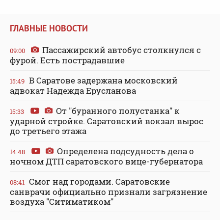
ГЛАВНЫЕ НОВОСТИ
Пассажирский автобус столкнулся с
09:00
фурой. Есть пострадавшие
В Саратове задержана московский
15:49
адвокат Надежда Ерусланова
От "буранного полустанка" к
15:33
ударной стройке. Саратовский вокзал вырос
до третьего этажа
Определена подсудность дела о
14:48
ночном ДТП саратовского вице-губернатора
Смог над городами. Саратовские
08:41
санврачи официально признали загрязнение
воздуха "Ситиматиком"