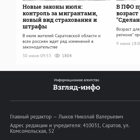
Новые законы июля:
В ПФО п
контроль за мигрантами,
возраст
новый вид страхования и
"Сделан
штрафы
Возраст для
регионе" пр
В июле жителей Саратовской области и
всех россиян ждет ряд изменений в
9 июня 18:
законодательстве
30 июня 09:53
1804
Информационное агентство
Главный редактор — Лыков Николай Валерьевич
Адрес редакции и учредителя: 410031, Саратов, ул.
Комсомольская, 52