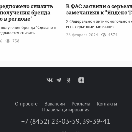
редложено снизить
В ФАС заявили о серьез
 получения бренда
замечаниях к "Яндекс Т
о в регионе"
У Федеральной антимонопольной 
есть серьезные замечания
 получения бренда "Сделано в
едлагается снизить
26 февраля 2024
4374
06
738
О проекте
Вакансии
Реклама
Контакты
Правила цитирования
+7 (8452) 23-03-59
,
39-39-41