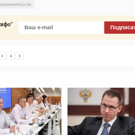
дпринимательство
инфо"
Подписа
3
4
5