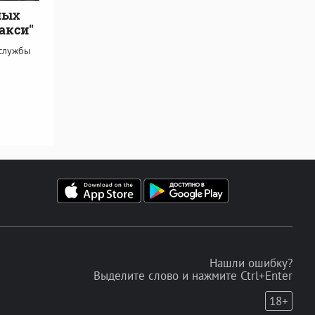
ных
акси"
службы
Нашли ошибку?
Выделите слово и нажмите Ctrl+Enter
18+