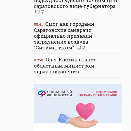
подсудность дела о ночном ДТП
саратовского вице-губернатора
7
Смог над городами.
08:41
Саратовские санврачи
официально признали
загрязнение воздуха
"Ситиматиком"
2
Олег Костин станет
07:50
областным министром
здравоохранения