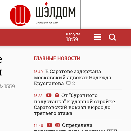
8 августа
18:59
е
ГЛАВНЫЕ НОВОСТИ
и
В Саратове задержана
15:49
московский адвокат Надежда
Ерусланова
2
1559
От "буранного
15:33
полустанка" к ударной стройке.
Саратовский вокзал вырос до
третьего этажа
Определена
14:48