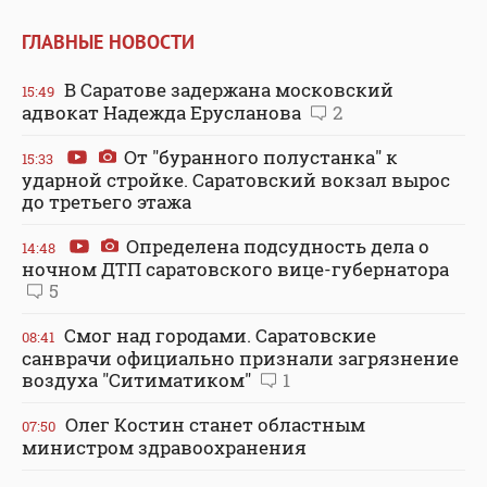
ГЛАВНЫЕ НОВОСТИ
В Саратове задержана московский
15:49
адвокат Надежда Ерусланова
2
От "буранного полустанка" к
15:33
ударной стройке. Саратовский вокзал вырос
до третьего этажа
Определена подсудность дела о
14:48
ночном ДТП саратовского вице-губернатора
5
Смог над городами. Саратовские
08:41
санврачи официально признали загрязнение
воздуха "Ситиматиком"
1
Олег Костин станет областным
07:50
министром здравоохранения