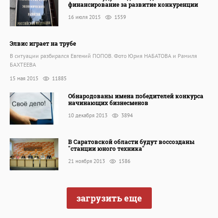
финансирование за развитие конкуренции
16 июля 2015
1559
Элвис играет на трубе
В ситуации разбирался Евгений ПОПОВ. Фото Юрия НАБАТОВА и Рамиля
БАХТЕЕВА
15 мая 2015
11885
Обнародованы имена победителей конкурса
начинающих бизнесменов
10 декабря 2013
3894
В Саратовской области будут воссозданы
"станции юного техника"
21 ноября 2013
1586
загрузить еще