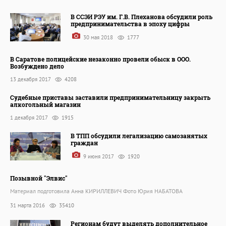
В ССЭИ РЭУ им. Г.В. Плеханова обсудили роль
предпринимательства в эпоху цифры
30 мая 2018
1777
В Саратове полицейские незаконно провели обыск в ООО.
Возбуждено дело
13 декабря 2017
4208
Судебные приставы заставили предпринимательницу закрыть
алкогольный магазин
1 декабря 2017
1915
В ТПП обсудили легализацию самозанятых
граждан
9 июня 2017
1920
Позывной "Элвис"
Материал подготовила Анна КИРИЛЛЕВИЧ Фото Юрия НАБАТОВА
31 марта 2016
35410
Регионам будут выделять дополнительное