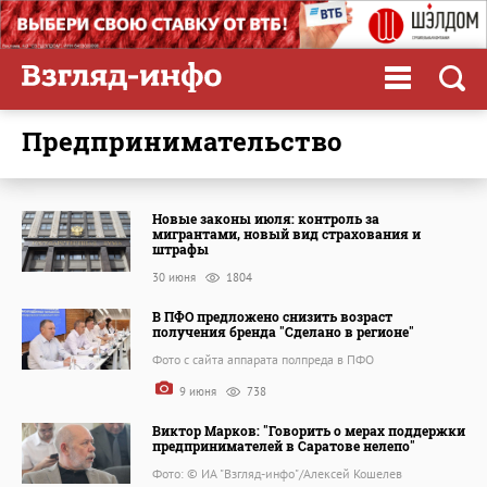
предпринимательство
Новые законы июля: контроль за
мигрантами, новый вид страхования и
штрафы
30 июня
1804
В ПФО предложено снизить возраст
получения бренда "Сделано в регионе"
Фото с сайта аппарата полпреда в ПФО
9 июня
738
Виктор Марков: "Говорить о мерах поддержки
предпринимателей в Саратове нелепо"
Фото: © ИА "Взгляд-инфо"/Алексей Кошелев