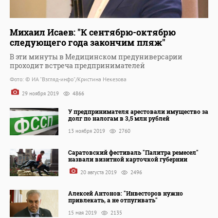
Михаил Исаев: "К сентябрю-октябрю
следующего года закончим пляж"
В эти минуты в Медицинском предуниверсарии
проходит встреча предпринимателей
Фото: © ИА "Взгляд-инфо"/Кристина Некезова
29 ноября 2019
4866
У предпринимателя арестовали имущество за
долг по налогам в 3,5 млн рублей
13 ноября 2019
2760
Саратовский фестиваль "Палитра ремесел"
назвали визитной карточкой губернии
20 августа 2019
2496
Алексей Антонов: "Инвесторов нужно
привлекать, а не отпугивать"
15 мая 2019
2135