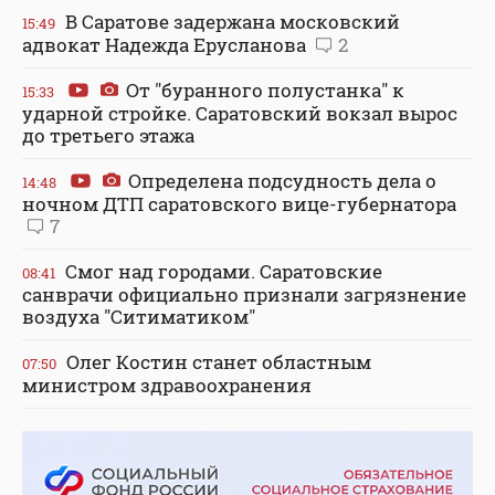
В Саратове задержана московский
15:49
адвокат Надежда Ерусланова
2
От "буранного полустанка" к
15:33
ударной стройке. Саратовский вокзал вырос
до третьего этажа
Определена подсудность дела о
14:48
ночном ДТП саратовского вице-губернатора
7
Смог над городами. Саратовские
08:41
санврачи официально признали загрязнение
воздуха "Ситиматиком"
Олег Костин станет областным
07:50
министром здравоохранения