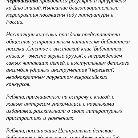
Чернощекова
проводятся регулярно и приурочены
ко Дню знаний. Нынешние благотворительные
мероприятия посвящены Году литературы в
России.
Настоящий книжный праздник представители
общества устроили юным читателям библиотеки
поселка .Степное с выставкой книг "Библиотека,
книга, я - вместе верные друзья", с награждением
самых читающих детей, с выступлением детского
ансамбля ударных инструментов "Пересвет",
неоднократным лауреатом всероссийских
конкурсов.
Ребята, приглашенные на встречу с книгой, с
живым интересом знакомились с новенькими
изданиями, рассказывали о своих литературных
пристрастиях и увлечениях.
Ребята, посещающие Центральные детские
библиотеки Новоузенска, села Александров Гай,