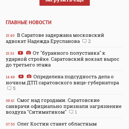
ГЛАВНЫЕ НОВОСТИ
В Саратове задержана московский
15:49
адвокат Надежда Ерусланова
2
От "буранного полустанка" к
15:33
ударной стройке. Саратовский вокзал вырос
до третьего этажа
Определена подсудность дела о
14:48
ночном ДТП саратовского вице-губернатора
5
Смог над городами. Саратовские
08:41
санврачи официально признали загрязнение
воздуха "Ситиматиком"
1
Олег Костин станет областным
07:50