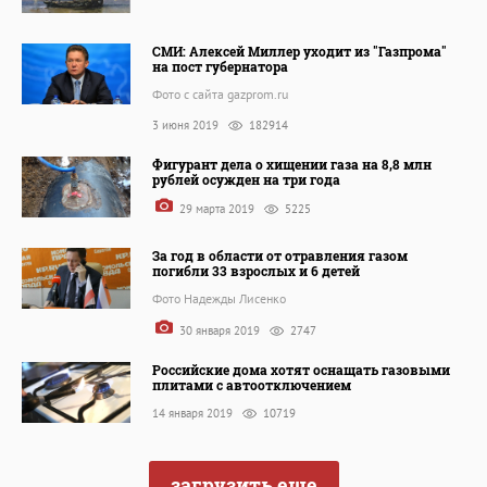
СМИ: Алексей Миллер уходит из "Газпрома"
на пост губернатора
Фото с сайта gazprom.ru
3 июня 2019
182914
Фигурант дела о хищении газа на 8,8 млн
рублей осужден на три года
29 марта 2019
5225
За год в области от отравления газом
погибли 33 взрослых и 6 детей
Фото Надежды Лисенко
30 января 2019
2747
Российские дома хотят оснащать газовыми
плитами с автоотключением
14 января 2019
10719
загрузить еще