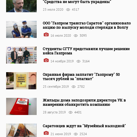
"Средства не могут быть украдены"
23 июля 2020
4517
ООО "Газпром трансгаз Саратов" организовало
акцию по выпуску молоди стерляди в Волгу
16 июля 2020
3095
Студенты СГТУ представили лучшее решение
кейса Газпрома
14 ноября 2019
3164
Охранная фирма заплатит "Газпрому" 50
тысяч рублей за "плагиат"
25 сентября 2019
2782
Жильцы дома заподозрили директора УК в
намерении обанкротить компанию
28 августа 2019
4401
Саратовцев ждут на "Музейный выходной"
21 июня 2019
2524