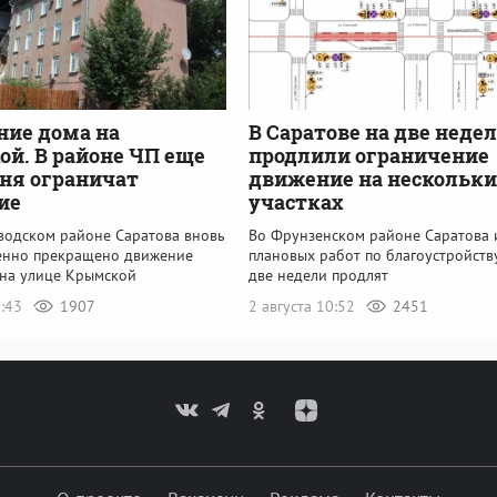
ие дома на
В Саратове на две неде
й. В районе ЧП еще
продлили ограничение
дня ограничат
движение на нескольки
ие
участках
аводском районе Саратова вновь
Во Фрунзенском районе Саратова 
енно прекращено движение
плановых работ по благоустройств
 на улице Крымской
две недели продлят
0:43
1907
2 августа 10:52
2451