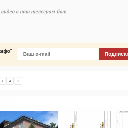
 видео в наш телеграм-бот
инфо"
Подписа
3
4
5