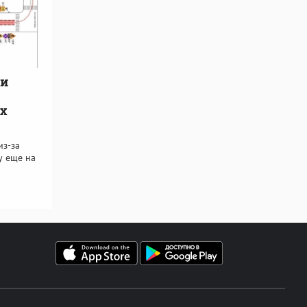
ли
х
из-за
у еще на