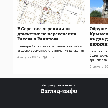
В Саратове ограничили
Обрушен
движение на пересечении
Крымско
Рахова и Вавилова
на два 
движен
В центре Саратова из-за ремонтных работ
введено временное ограничение движения
Завтра в З
будет врем
4 августа 08:37
882
транспорта
2 августа 2
Информационное агентство