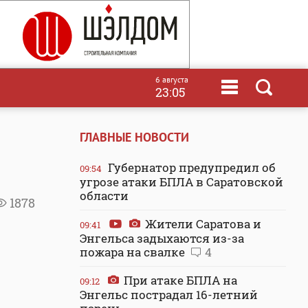
6 августа
23:05
ГЛАВНЫЕ НОВОСТИ
Губернатор предупредил об
09:54
угрозе атаки БПЛА в Саратовской
области
1878
Жители Саратова и
09:41
Энгельса задыхаются из-за
пожара на свалке
4
При атаке БПЛА на
09:12
Энгельс пострадал 16-летний