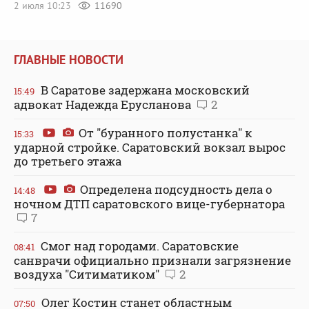
2 июля 10:23
11690
ГЛАВНЫЕ НОВОСТИ
В Саратове задержана московский
15:49
адвокат Надежда Ерусланова
2
От "буранного полустанка" к
15:33
ударной стройке. Саратовский вокзал вырос
до третьего этажа
Определена подсудность дела о
14:48
ночном ДТП саратовского вице-губернатора
7
Смог над городами. Саратовские
08:41
санврачи официально признали загрязнение
воздуха "Ситиматиком"
2
Олег Костин станет областным
07:50