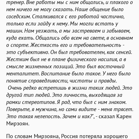
тренер. Вне работы мы с ним общались, и плохого о
нем ничего не могу сказать. Наше общение было
соседским. Сталкивался с его работой частично,
только если зайду к нему. Мы могли встать у
машин. Нам уезжать, а мы застреваем и забываем,
куда ехать. Общались обо всем на свете, в основном
о спорте. Жесткость его и требовательность -
это субъективно. Он был требователен, как сенсей.
Жестким был не в плане физического насилия, а в
смысле жизненных позиций. Это был восточный
менталитет. Воспитание было такое. У него было
понятие справедливости, чистоты и правды.
Очень редко встретишь в жизни таких людей. Это
другой тип людей. Это личность, выходящая за
рамки стереотипов. Я рад, что был с ним знаком.
Поверьте, я мужчина, но сами видите - меня трясет.
Это такая нелепость. Зачем и как?"
, - сказал Карен
Мирзоян.
По словам Мирзояна, Россия потеряла хорошего