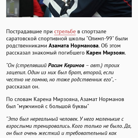
Пострадавшие при
стрельбе
в спортзале
саратовской спортивной школы "Олимп-99" были
родственниками
Азамата Норманова
. Об этом
рассказал знакомый погибшего
Карен Мирзоян
.
"Он (стрелявший
Расим Керимов
– авт.) троих
зацепил. Один из них был брат, второй, если
честно не помню, но тоже родственник его"
, -
рассказал он.
По словам Карена Мирзояна, Азамат Норманов
был "мужчиной с большой буквы"
"Это был нереальный человек. У него маленькие с
взрослыми тренировались. Кого только не было. Да,
он был очень жесткий и требовательный как