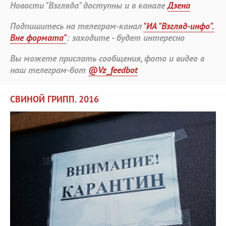
Новости "Взгляда" доступны и в канале
Дзена
Подпишитесь на телеграм-канал
"ИА "Взгляд-инфо".
Вне формата"
: заходите - будет интересно
Вы можете прислать сообщения, фото и видео в
наш телеграм-бот
@Vz_feedbot
СВИНОЙ ГРИПП. 2016