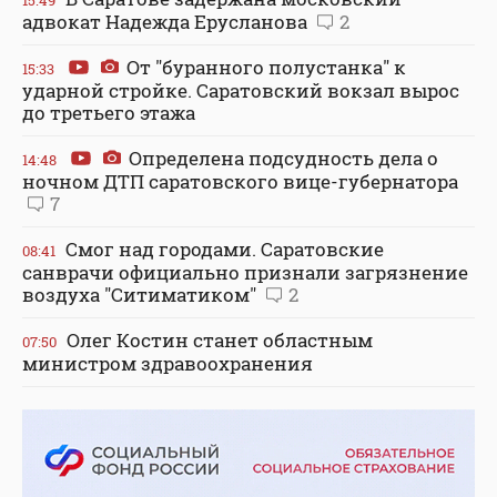
адвокат Надежда Ерусланова
2
От "буранного полустанка" к
15:33
ударной стройке. Саратовский вокзал вырос
до третьего этажа
Определена подсудность дела о
14:48
ночном ДТП саратовского вице-губернатора
7
Смог над городами. Саратовские
08:41
санврачи официально признали загрязнение
воздуха "Ситиматиком"
2
Олег Костин станет областным
07:50
министром здравоохранения