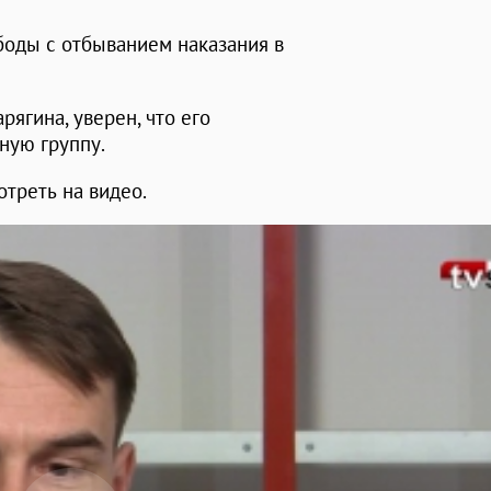
боды с отбыванием наказания в
арягина, уверен, что его
ную группу.
треть на видео.