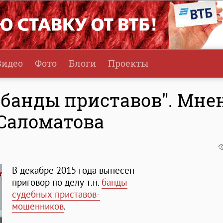
Видео
Фото
Блоги
Проекты
"банды приставов". Мне
 Саломатова
В декабре 2015 года вынесен
приговор по делу т.н.
банды
судебных приставов-
мошенников
.