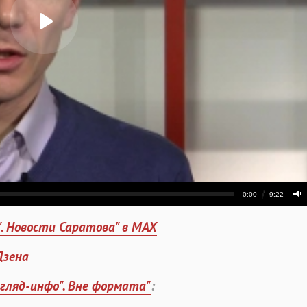
". Новости Саратова" в MAX
Дзена
згляд-инфо". Вне формата"
: