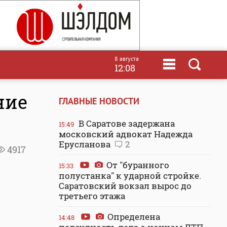
8 августа
12:08
ние
ГЛАВНЫЕ НОВОСТИ
В Саратове задержана
15:49
московский адвокат Надежда
Ерусланова
2
4917
От "буранного
15:33
полустанка" к ударной стройке.
Саратовский вокзал вырос до
третьего этажа
Определена
14:48