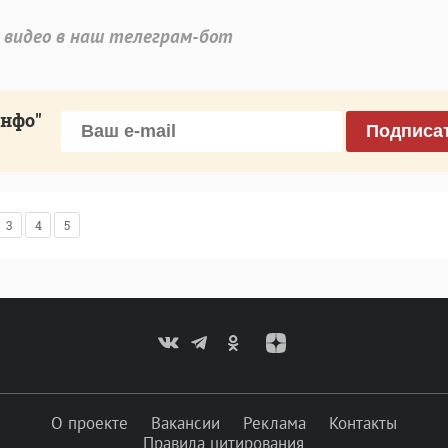
 видео в наш телеграм-бот
инфо"
Подписа
3
4
5
О проекте
Вакансии
Реклама
Контакты
Правила цитирования