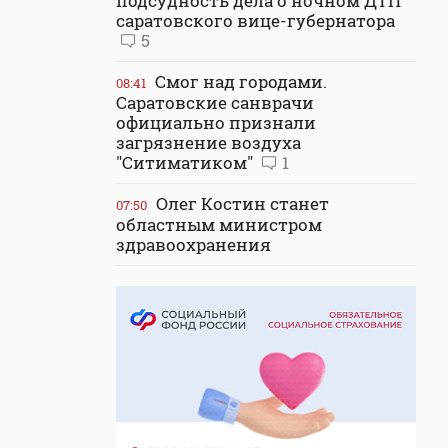
подсудность дела о ночном ДТП
саратовского вице-губернатора
5
Смог над городами.
08:41
Саратовские санврачи
официально признали
загрязнение воздуха
"Ситиматиком"
1
Олег Костин станет
07:50
областным министром
здравоохранения