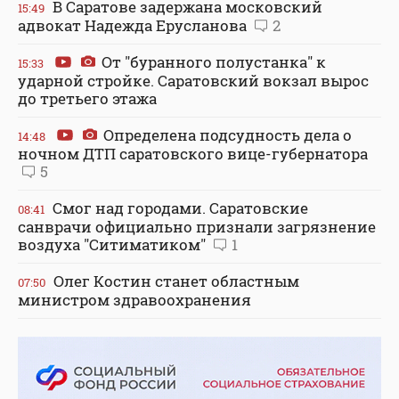
В Саратове задержана московский
15:49
адвокат Надежда Ерусланова
2
От "буранного полустанка" к
15:33
ударной стройке. Саратовский вокзал вырос
до третьего этажа
Определена подсудность дела о
14:48
ночном ДТП саратовского вице-губернатора
5
Смог над городами. Саратовские
08:41
санврачи официально признали загрязнение
воздуха "Ситиматиком"
1
Олег Костин станет областным
07:50
министром здравоохранения