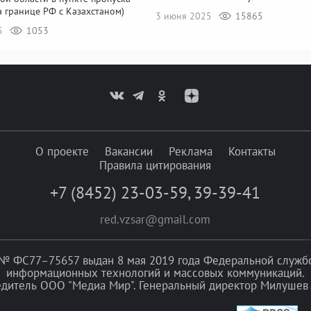
а границе РФ с Казахстаном)
3 июня 2025
15865
25
1053
О проекте
Вакансии
Реклама
Контакты
Правила цитирования
+7 (8452) 23-03-59
,
39-39-41
red.vzsar@gmail.com
№ ФС77–75657 выдан 8 мая 2019 года Федеральной службой
информационных технологий и массовых коммуникаций.
едитель ООО "Медиа Мир". Генеральный директор Милушев 