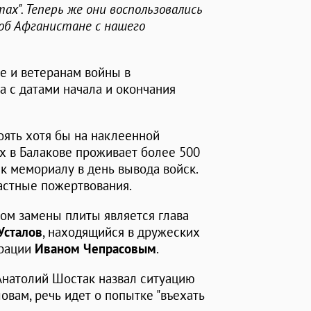
х". Теперь же они воспользовались
об Афганистане с нашего
ле и ветеранам войны в
а с датами начала и окончания
оять хотя бы на наклеенной
ых в Балакове проживает более 500
 к мемориалу в день вывода войск.
астные пожертвования.
ом замены плиты является глава
Усталов
, находящийся в дружеских
трации
Иваном
Чепрасовым
.
Анатолий Шостак назвал ситуацию
ловам, речь идет о попытке "въехать