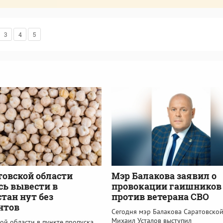
3
4
5
товской области
Мэр Балакова заявил о
ь вывести в
провокации гаишников
тан нут без
против ветерана СВО
нтов
Сегодня мэр Балакова Саратовской
Михаил Усталов выступил
ой области в пункте пропуска