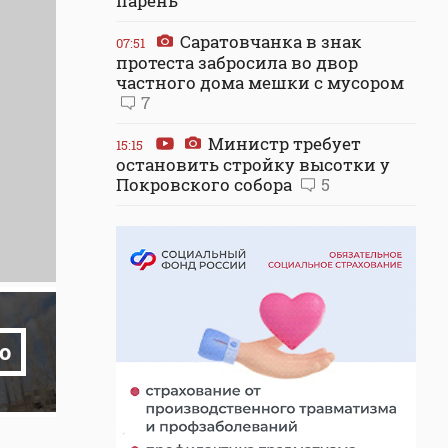
парень
Саратовчанка в знак
07:51
протеста забросила во двор
частного дома мешки с мусором
7
Министр требует
15:15
остановить стройку высотки у
Покровского собора
5
о