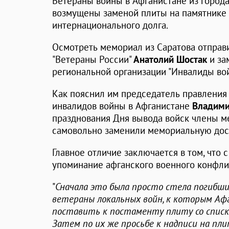
Ветераны войны в Афганистане из города
возмущены заменой плиты на памятнике
интернационального долга.
Осмотреть мемориал из Саратова отправ
"Ветераны России"
Анатолий
Шостак
и за
региональной организации "Инвалиды во
Как пояснил им председатель правления
инвалидов войны в Афганистане
Владим
празднования Дня вывода войск члены ме
самовольно заменили мемориальную дос
Главное отличие заключается в том, что 
упоминание афганского военного конфли
"
Сначала это была просто стела погибш
ветераны локальных войн, к которым Аф
поставить к постаменту плиту со списк
Затем по их же просьбе к надписи на пл