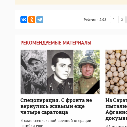
Рейтинг:
2.02
1
2
РЕКОМЕНДУЕМЫЕ МАТЕРИАЛЫ
Спецоперация. С фронта не
Из Сара
вернулись живыми еще
пыталис
четыре саратовца
Афганис
докуме
В ходе специальной военной операции
погибли еще
В Саратовск