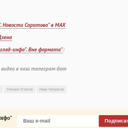
". Новости Саратова" в MAX
Дзена
згляд-инфо". Вне формата"
:
 видео в наш телеграм-бот
Михаил Усталов
Иван Чепрасов
инфо"
Подписа