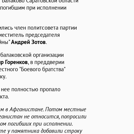
 Балаково Саратовской области
 погибшим при исполнении
ились член политсовета партии
меститель председателя
йны"
Андрей
Зотов
.
 балаковской организации
ир
Горенков
, в преддверии
стного "Боевого братства"
ку.
с нее полностью пропало
кта.
им в Афганистане. Потом местные
ганистан не относится, попросили
ом погибших при исполнении.
ите у памятника добавили строку