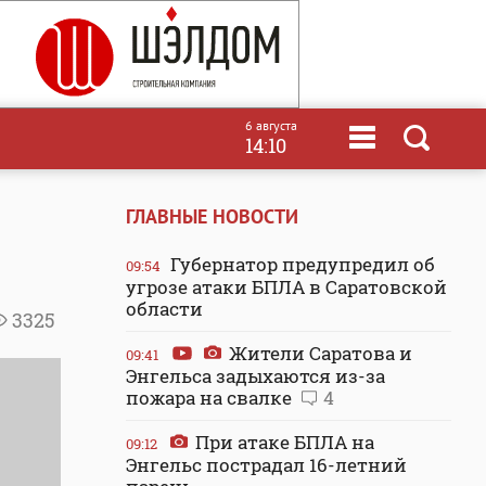
6 августа
14:10
ГЛАВНЫЕ НОВОСТИ
Губернатор предупредил об
09:54
угрозе атаки БПЛА в Саратовской
области
3325
Жители Саратова и
09:41
Энгельса задыхаются из-за
пожара на свалке
4
При атаке БПЛА на
09:12
Энгельс пострадал 16-летний