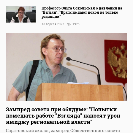
Профессор Ольга Сокольская о давлении на
"Взгляд": "Враги не дают покоя не только
редакции"
18 апреля 2022
1923
Зампред совета при облдуме: "Попытки
помешать работе "Взгляда" наносят урон
имиджу региональной власти"
Саратовский эколог, зампред Общественного совета