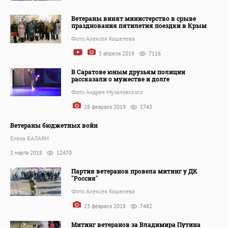
Ветераны винят министерство в срыве
празднования пятилетия поездки в Крым
Фото Алексея Кошелева
5 апреля 2019
7116
В Саратове юным друзьям полиции
рассказали о мужестве и долге
Фото Андрея Музалевского
28 февраля 2019
2743
Ветераны бюджетных войн
Елена БАЛАЯН
2 марта 2018
12470
Партия ветеранов провела митинг у ДК
"Россия"
Фото Алексея Кошелева
23 февраля 2018
7482
Митинг ветеранов за Владимира Путина