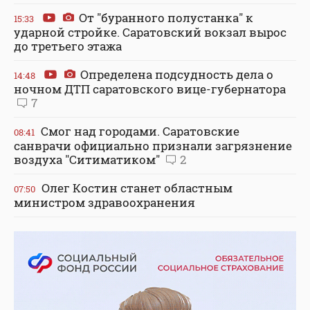
От "буранного полустанка" к
15:33
ударной стройке. Саратовский вокзал вырос
до третьего этажа
Определена подсудность дела о
14:48
ночном ДТП саратовского вице-губернатора
7
Смог над городами. Саратовские
08:41
санврачи официально признали загрязнение
воздуха "Ситиматиком"
2
Олег Костин станет областным
07:50
министром здравоохранения