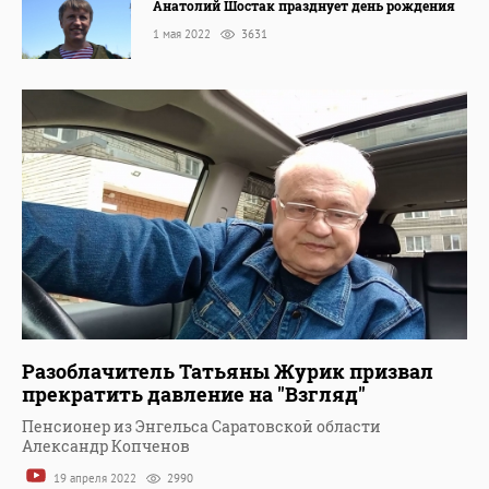
Анатолий Шостак празднует день рождения
1 мая 2022
3631
Разоблачитель Татьяны Журик призвал
прекратить давление на "Взгляд"
Пенсионер из Энгельса Саратовской области
Александр Копченов
19 апреля 2022
2990