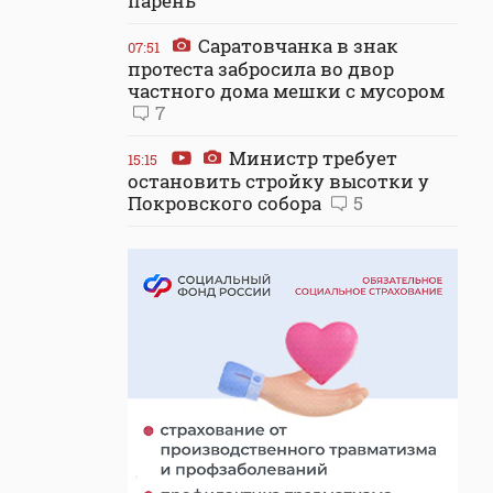
парень
Саратовчанка в знак
07:51
протеста забросила во двор
частного дома мешки с мусором
7
Министр требует
15:15
остановить стройку высотки у
Покровского собора
5