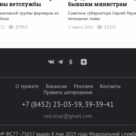
оны ветслужбы
бывшим министрам
иативной группы фермеров из
Советник губернатора Сергей Наум
йска
помощник главы
021
27915
1 марта 2021
11271
О проекте
Вакансии
Реклама
Контакты
Правила цитирования
+7 (8452) 23-03-59
,
39-39-41
red.vzsar@gmail.com
№ ФС77–75657 выдан 8 мая 2019 года Федеральной службой