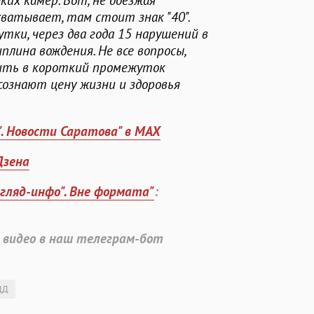
их камер. Вот, не доезжая
ватывает, там стоит знак "40".
тки, через два года 15 нарушений в
плина вождения. Не все вопросы,
шить в короткий промежуток
сознают цену жизни и здоровья
". Новости Саратова" в MAX
Дзена
згляд-инфо". Вне формата"
:
 видео в наш телеграм-бот
ДД