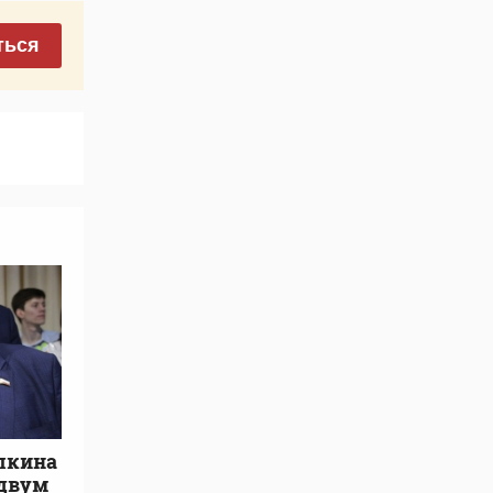
ться
лкина
 двум