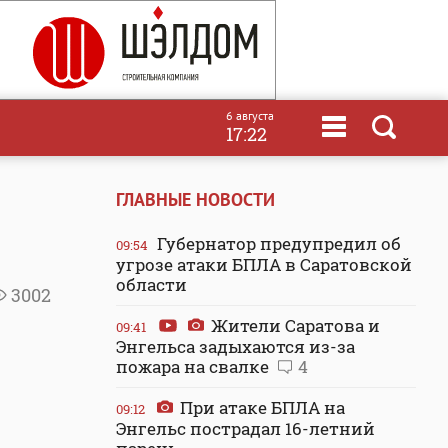
6 августа
17:22
ГЛАВНЫЕ НОВОСТИ
Губернатор предупредил об
09:54
угрозе атаки БПЛА в Саратовской
области
3002
Жители Саратова и
09:41
Энгельса задыхаются из-за
пожара на свалке
4
При атаке БПЛА на
09:12
Энгельс пострадал 16-летний