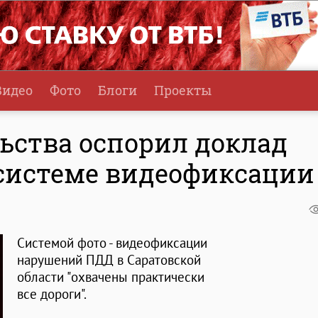
Видео
Фото
Блоги
Проекты
ьства оспорил доклад
 системе видеофиксации
Системой фото - видеофиксации
нарушений ПДД в Саратовской
области "охвачены практически
все дороги".