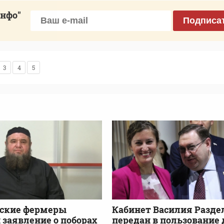
инфо"
Подписа
3
4
5
вские фермеры
Кабинет Василия Разде
 заявление о поборах
передан в пользование