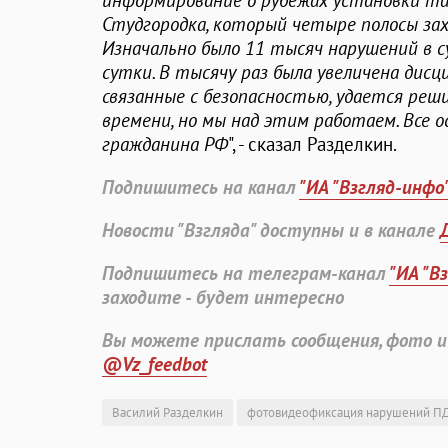
информирование о рубежах установки так
Студгородка, который четыре полосы зах
Изначально было 11 тысяч нарушений в су
сутки. В тысячу раз была увеличена дисци
связанные с безопасностью, удается ре
времени, но мы над этим работаем. Все о
гражданина РФ
", - сказал Разделкин.
Подпишитесь на канал
"ИА "Взгляд-инфо
Новости "Взгляда" доступны и в канале
Подпишитесь на телеграм-канал
"ИА "В
заходите - будет интересно
Вы можете прислать сообщения, фото и
@Vz_feedbot
Василий Разделкин
фотовидеофиксация нарушений П