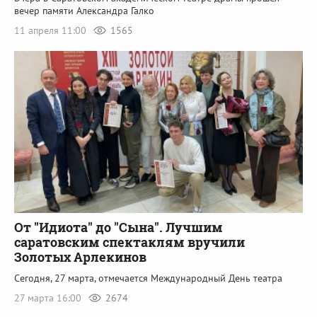
вечер памяти Александра Галко
11 апреля 11:00
1565
От "Идиота" до "Сына". Лучшим
саратовским спектаклям вручили
Золотых Арлекинов
Сегодня, 27 марта, отмечается Международный День театра
27 марта 16:00
2674