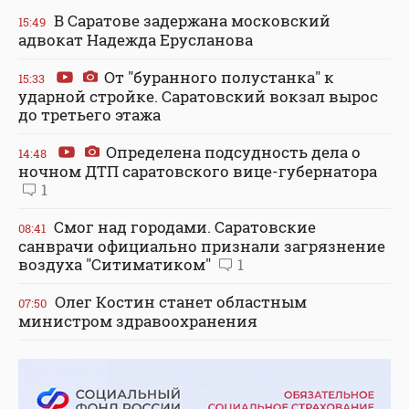
В Саратове задержана московский
15:49
адвокат Надежда Ерусланова
От "буранного полустанка" к
15:33
ударной стройке. Саратовский вокзал вырос
до третьего этажа
Определена подсудность дела о
14:48
ночном ДТП саратовского вице-губернатора
1
Смог над городами. Саратовские
08:41
санврачи официально признали загрязнение
воздуха "Ситиматиком"
1
Олег Костин станет областным
07:50
министром здравоохранения