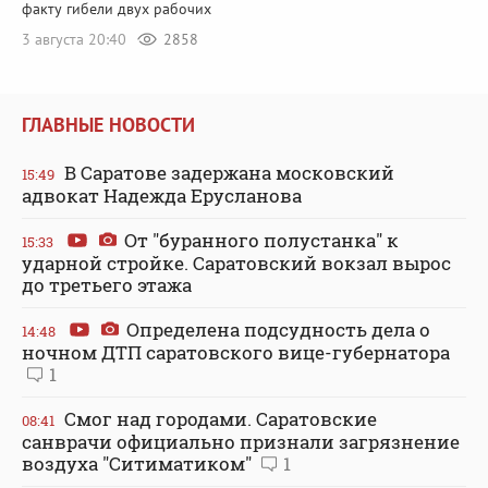
факту гибели двух рабочих
3 августа 20:40
2858
ГЛАВНЫЕ НОВОСТИ
В Саратове задержана московский
15:49
адвокат Надежда Ерусланова
От "буранного полустанка" к
15:33
ударной стройке. Саратовский вокзал вырос
до третьего этажа
Определена подсудность дела о
14:48
ночном ДТП саратовского вице-губернатора
1
Смог над городами. Саратовские
08:41
санврачи официально признали загрязнение
воздуха "Ситиматиком"
1