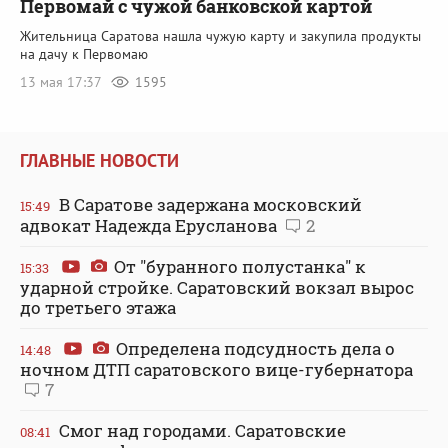
Первомай с чужой банковской картой
Жительница Саратова нашла чужую карту и закупила продукты
на дачу к Первомаю
13 мая 17:37
1595
ГЛАВНЫЕ НОВОСТИ
В Саратове задержана московский
15:49
адвокат Надежда Ерусланова
2
От "буранного полустанка" к
15:33
ударной стройке. Саратовский вокзал вырос
до третьего этажа
Определена подсудность дела о
14:48
ночном ДТП саратовского вице-губернатора
7
Смог над городами. Саратовские
08:41