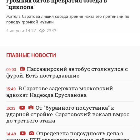
громких битов превратил соседа в
"циклопа"
Житель Саратова лишил соседа зрения из-за его претензий по
поводу громкой музыки
4 августа 14:27
2242
ГЛАВНЫЕ НОВОСТИ
Пассажирский автобус столкнулся с
09:00
фурой. Есть пострадавшие
В Саратове задержана московский
15:49
адвокат Надежда Ерусланова
От "буранного полустанка" к
15:33
ударной стройке. Саратовский вокзал вырос
до третьего этажа
Определена подсудность дела о
14:48
ночном ДТП саратовского вице-губернатора