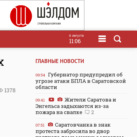
6 августа
11:06
х
ГЛАВНЫЕ НОВОСТИ
Губернатор предупредил об
09:54
угрозе атаки БПЛА в Саратовской
области
1378
Жители Саратова и
09:41
Энгельса задыхаются из-за
пожара на свалке
2
Саратовчанка в знак
07:51
протеста забросила во двор