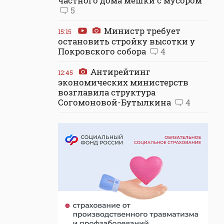
частного дома мешки с мусором
5
Министр требует
15:15
остановить стройку высотки у
Покровского собора
4
Антирейтинг
12:45
экономических министерств
возглавила структура
Согомоновой-Бутылкина
4