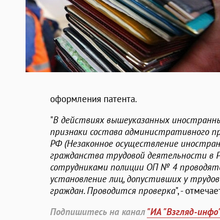
оформления патента.
"
В действиях вышеуказанных иностранн
признаки состава административного пр
РФ (Незаконное осуществление иностран
гражданства трудовой деятельности в Р
сотрудниками полиции ОП № 4 проводятс
установление лиц, допустивших у трудо
граждан. Проводится проверка
", - отмеча
Подпишитесь на канал
"ИА "Взгляд-инфо