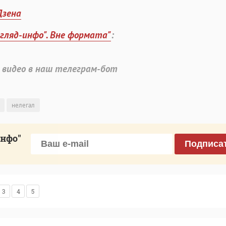
Дзена
згляд-инфо". Вне формата"
:
 видео в наш телеграм-бот
нелегал
инфо"
Подписа
3
4
5