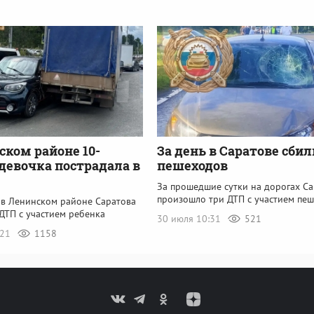
ском районе 10-
За день в Саратове сбил
девочка пострадала в
пешеходов
За прошедшие сутки на дорогах Са
произошло три ДТП с участием пе
 в Ленинском районе Саратова
ДТП с участием ребенка
30 июля 10:31
521
:21
1158