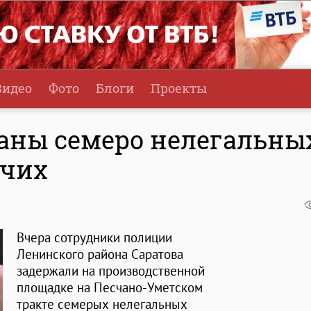
Видео
Фото
Блоги
Проекты
жаны семеро нелегальны
очих
Вчера сотрудники полиции
Ленинского района Саратова
задержали на производственной
площадке на Песчано-Уметском
тракте семерых нелегальных