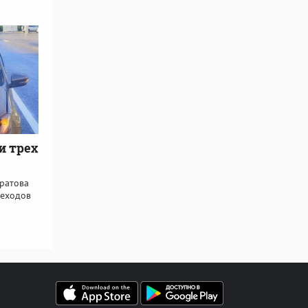
и трех
ратова
шеходов