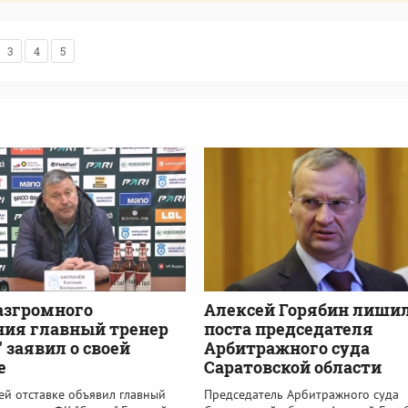
3
4
5
азгромного
Алексей Горябин лиши
ния главный тренер
поста председателя
" заявил о своей
Арбитражного суда
е
Саратовской области
ей отставке объявил главный
Председатель Арбитражного суда