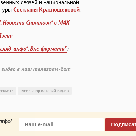
венных связей и национальной
ьтуры
Светланы Краснощековой
.
". Новости Саратова" в MAX
Дзена
згляд-инфо". Вне формата"
:
 видео в наш телеграм-бот
 области
губернатор Валерий Радаев
инфо"
Подписа