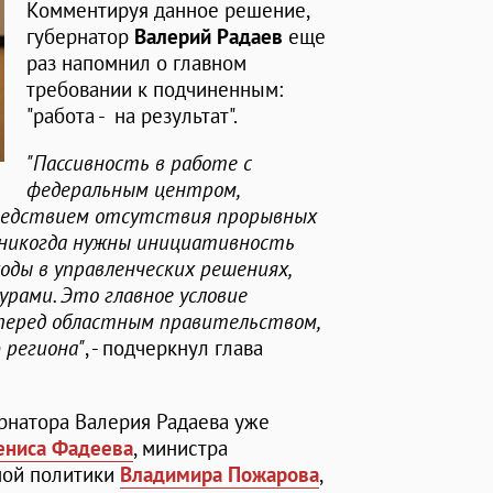
Комментируя данное решение,
губернатор
Валерий Радаев
еще
раз напомнил о главном
требовании к подчиненным:
"работа - на результат".
"Пассивность в работе с
федеральным центром,
ледствием отсутствия прорывных
к никогда нужны инициативность
оды в управленческих решениях,
рами. Это главное условие
 перед областным правительством,
 региона"
, - подчеркнул глава
рнатора Валерия Радаева уже
ениса Фадеева
, министра
ной политики
Владимира Пожарова
,