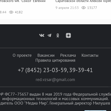
товского ФК "Сокол" Евгений
Саратовской области Алексей Горя
9 апреля 21:53
13177
08:44
4182
О проекте
Вакансии
Реклама
Контакты
Правила цитирования
+7 (8452) 23-03-59
,
39-39-41
red.vzsar@gmail.com
№ ФС77–75657 выдан 8 мая 2019 года Федеральной службой
информационных технологий и массовых коммуникаций.
едитель ООО "Медиа Мир". Генеральный директор Милушев 