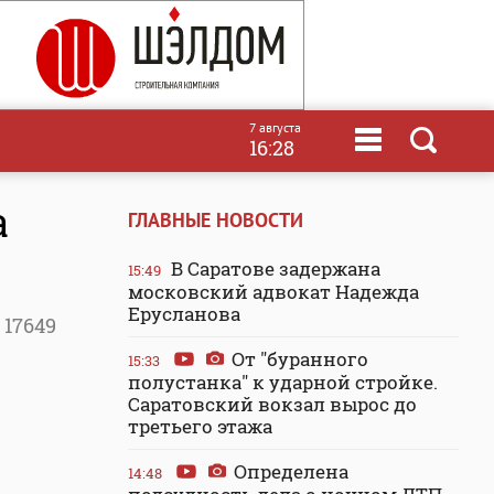
7 августа
16:28
а
ГЛАВНЫЕ НОВОСТИ
В Саратове задержана
15:49
московский адвокат Надежда
Ерусланова
17649
От "буранного
15:33
полустанка" к ударной стройке.
Саратовский вокзал вырос до
третьего этажа
Определена
14:48