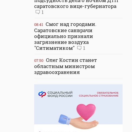
подсудность дела о ночном ДТП
саратовского вице-губернатора
1
Смог над городами.
08:41
Саратовские санврачи
официально признали
загрязнение воздуха
"Ситиматиком"
1
Олег Костин станет
07:50
областным министром
здравоохранения