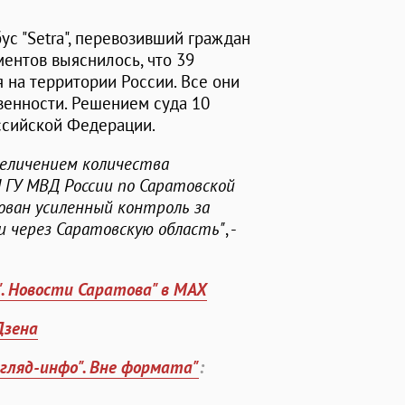
ус "Setra", перевозивший граждан
ентов выяснилось, что 39
на территории России. Все они
венности. Решением суда 10
ссийской Федерации.
величением количества
 ГУ МВД России по Саратовской
ован усиленный контроль за
через Саратовскую область"
, -
". Новости Саратова" в MAX
Дзена
згляд-инфо". Вне формата"
: