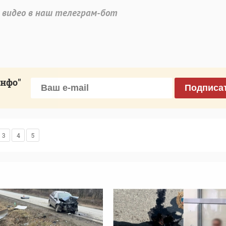
 видео в наш телеграм-бот
инфо"
Подписа
3
4
5