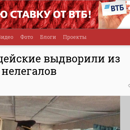
Видео
Фото
Блоги
Проекты
цейские выдворили из
 нелегалов