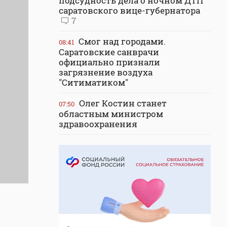
подсудность дела о ночном ДТП
саратовского вице-губернатора
7
Смог над городами.
08:41
Саратовские санврачи
официально признали
загрязнение воздуха
"Ситиматиком"
Олег Костин станет
07:50
областным министром
здравоохранения