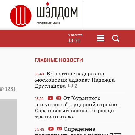
9 августа
13:56
ГЛАВНЫЕ НОВОСТИ
В Саратове задержана
15:49
московский адвокат Надежда
Ерусланова
2
1251
От "буранного
15:33
полустанка" к ударной стройке.
Саратовский вокзал вырос до
третьего этажа
Определена
14:48