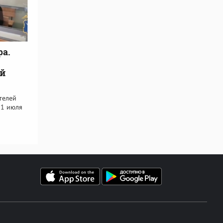
ра.
ой
телей
 1 июля