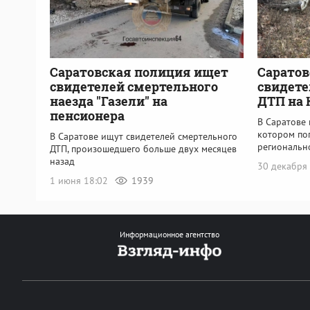
Саратовская полиция ищет
Саратов
свидетелей смертельного
свидете
наезда "Газели" на
ДТП на
пенсионера
В Саратове 
котором по
В Саратове ищут свидетелей смертельного
региональн
ДТП, произошедшего больше двух месяцев
назад
30 декабря
1 июня 18:02
1939
Информационное агентство