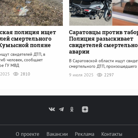
ская полиция ищет
Саратовцы против табо
лей смертельного
Полиция разыскивает
 Кумысной поляне
свидетелей смертельн
аварии
ищут свидетелей ДТП, в
гиб человек, сообщает
В Саратовской области ищут свиде
ое ГУ МВД
смертельного ДТП, произошедшего
 2025
2810
9 июля 2025
2297
О проекте
Вакансии
Реклама
Контакты