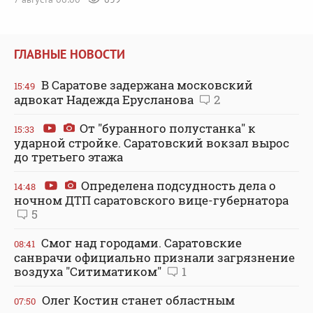
ГЛАВНЫЕ НОВОСТИ
В Саратове задержана московский
15:49
адвокат Надежда Ерусланова
2
От "буранного полустанка" к
15:33
ударной стройке. Саратовский вокзал вырос
до третьего этажа
Определена подсудность дела о
14:48
ночном ДТП саратовского вице-губернатора
5
Смог над городами. Саратовские
08:41
санврачи официально признали загрязнение
воздуха "Ситиматиком"
1
Олег Костин станет областным
07:50