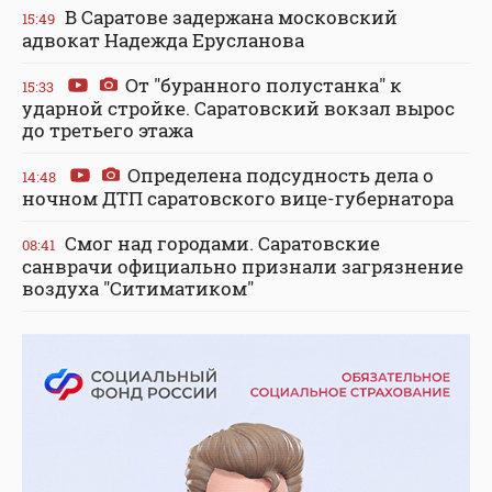
В Саратове задержана московский
15:49
адвокат Надежда Ерусланова
От "буранного полустанка" к
15:33
ударной стройке. Саратовский вокзал вырос
до третьего этажа
Определена подсудность дела о
14:48
ночном ДТП саратовского вице-губернатора
Смог над городами. Саратовские
08:41
санврачи официально признали загрязнение
воздуха "Ситиматиком"