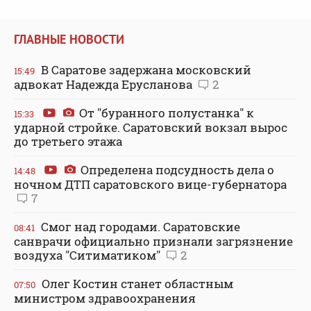
ГЛАВНЫЕ НОВОСТИ
В Саратове задержана московский
15:49
адвокат Надежда Ерусланова
2
От "буранного полустанка" к
15:33
ударной стройке. Саратовский вокзал вырос
до третьего этажа
Определена подсудность дела о
14:48
ночном ДТП саратовского вице-губернатора
7
Смог над городами. Саратовские
08:41
санврачи официально признали загрязнение
воздуха "Ситиматиком"
2
Олег Костин станет областным
07:50
министром здравоохранения