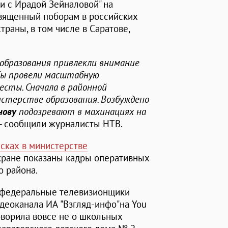
и с Ирадой Зейналовой" на
вященный поборам в российских
траны, в том числе в Саратове,
 образования привлекли внимание
бы провели масштабную
ресты. Сначала в районной
стерстве образования. Возбуждено
нову
подозревают в махинациях на
, - сообщили журналисты НТВ.
сках в министерстве
экране показаны кадры оперативных
о района.
а федеральные телевизионщики
деоканала ИА "Взгляд-инфо"на You
говорила вовсе не о школьных