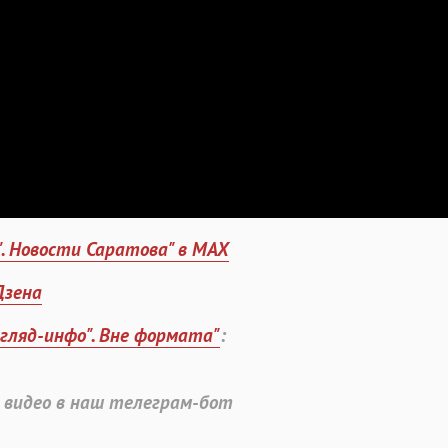
". Новости Саратова" в MAX
Дзена
згляд-инфо". Вне формата"
:
 видео в наш телеграм-бот