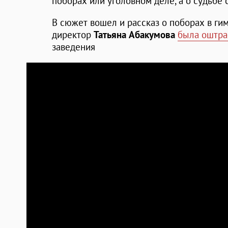
поборах или уголовном деле, а о судьбе 
В сюжет вошел и рассказ о поборах в гим
директор
Татьяна Абакумова
была оштра
заведения