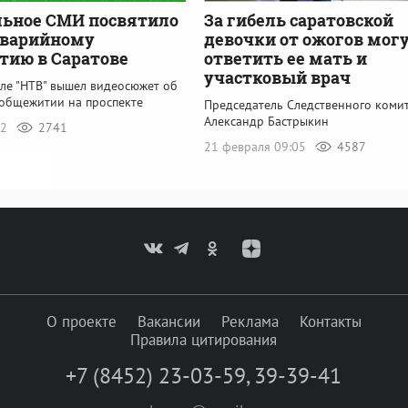
льное СМИ посвятило
За гибель саратовской
аварийному
девочки от ожогов мог
ию в Саратове
ответить ее мать и
участковый врач
але "НТВ" вышел видеосюжет об
общежитии на проспекте
Председатель Следственного коми
Александр Бастрыкин
12
2741
21 февраля 09:05
4587
О проекте
Вакансии
Реклама
Контакты
Правила цитирования
+7 (8452) 23-03-59
,
39-39-41