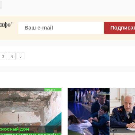
инфо"
Подписа
3
4
5