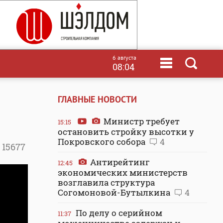
6 августа
08:04
ГЛАВНЫЕ НОВОСТИ
Министр требует
15:15
остановить стройку высотки у
Покровского собора
4
15677
Антирейтинг
12:45
экономических министерств
возглавила структура
Согомоновой-Бутылкина
4
По делу о серийном
11:37