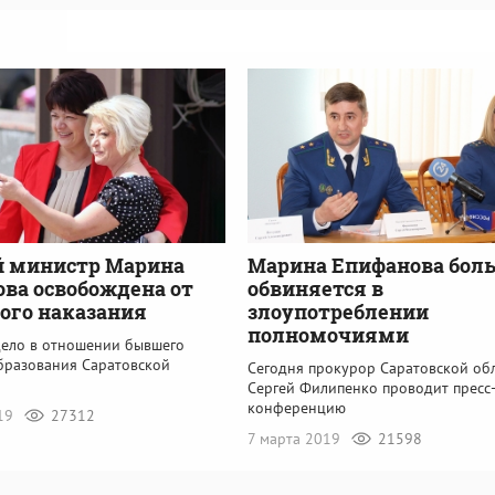
 министр Марина
Марина Епифанова бол
ва освобождена от
обвиняется в
ого наказания
злоупотреблении
полномочиями
дело в отношении бывшего
бразования Саратовской
Сегодня прокурор Саратовской об
Сергей Филипенко проводит пресс
конференцию
019
27312
7 марта 2019
21598