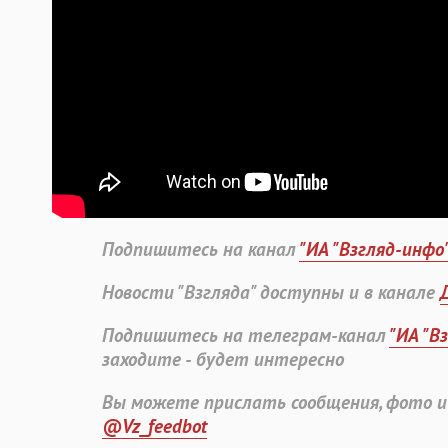
Подпишитесь на канал
"ИА "Взгляд-инфо
Новости "Взгляда" доступны и в канале
Подпишитесь на телеграм-канал
"ИА "В
заходите - будет интересно
Вы можете прислать сообщения, фото и
@Vz_feedbot