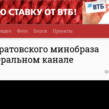
Видео
Фото
Блоги
Проекты
ратовского минобраза
еральном канале