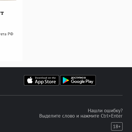
ут
тета РФ
Нашли ошибку?
Выделите слово и нажмите Ctrl+Enter
18+