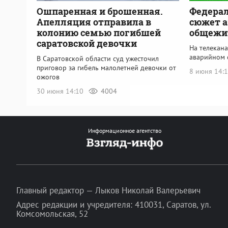
Ошпаренная и брошенная.
Федера
Апелляция отправила в
сюжет 
колонию семью погибшей
общежит
саратовской девочки
На телекан
аварийном 
В Саратовской области суд ужесточил
приговор за гибель малолетней девочки от
8 июня 14:
ожогов
30 июня 14:10
4004
Информационное агентство
Главный редактор — Лыков Николай Валерьевич
Адрес редакции и учредителя: 410031, Саратов, ул.
Комсомольская, 52