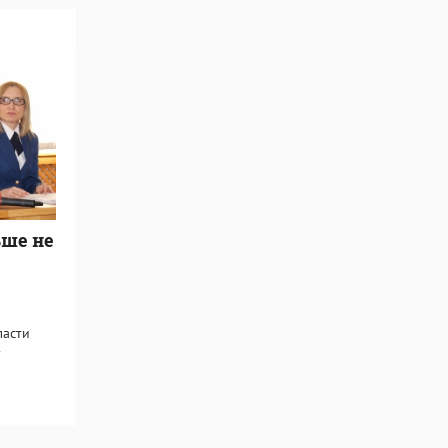
ьше не
ласти
-