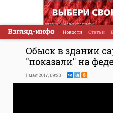
Новости
Статьи
Обыск в здании са
"показали" на фед
1 мая 2017,
09:23