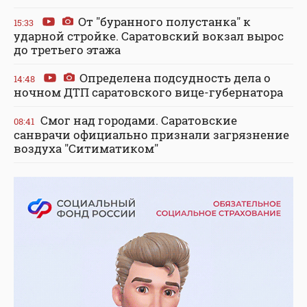
От "буранного полустанка" к
15:33
ударной стройке. Саратовский вокзал вырос
до третьего этажа
Определена подсудность дела о
14:48
ночном ДТП саратовского вице-губернатора
Смог над городами. Саратовские
08:41
санврачи официально признали загрязнение
воздуха "Ситиматиком"