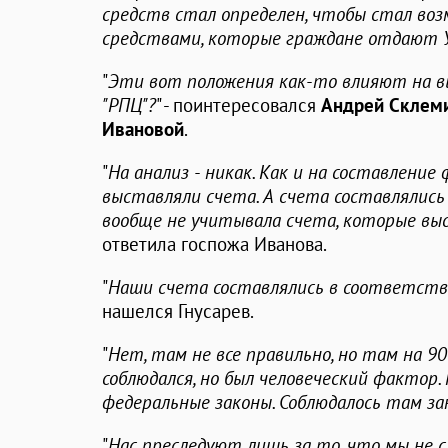
средств стал определен, чтобы стал во
средствами, которые граждане отдают 
"
Эти вот положения как-то влияют на 
"РПЦ"?
" - поинтересовался
Андрей Склем
Ивановой
.
"
На анализ - никак. Как и на составлени
выставляли счета. А счета составлялись
вообще не учитывала счета, которые в
ответила госпожа Иванова.
"
Наши счета составлялись в соответст
нашелся Гнусарев.
"
Нет, там не все правильно, но там на 90
соблюдался, но был человеческий фактор.
федеральные законы. Соблюдалось там з
"
Нас преследуют лишь за то, что мы не 