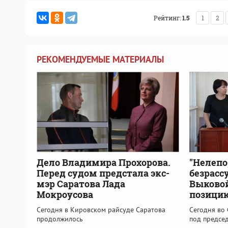
Рейтинг:
1.5
1
2
РЕКОМЕНДУЕМЫЕ МАТЕРИАЛЫ
Дело Владимира Прохорова.
"Нелепо
Перед судом предстала экс-
безрасс
мэр Саратова Лада
Выковой
Мокроусова
позици
Сегодня в Кировском райсуде Саратова
Сегодня во
продолжилось
под предсе