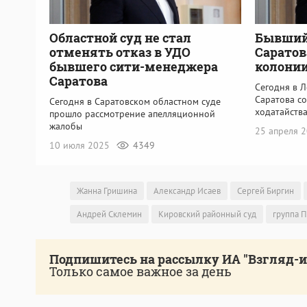
Областной суд не стал
Бывший
отменять отказ в УДО
Саратов
бывшего сити-менеджера
колонии
Саратова
Сегодня в 
Саратова с
Сегодня в Саратовском областном суде
ходатайств
прошло рассмотрение апелляционной
жалобы
25 апреля 
10 июля 2025
4349
Жанна Гришина
Александр Исаев
Сергей Биргин
Андрей Склемин
Кировский районный суд
группа 
Подпишитесь на рассылку ИА "Взгляд-
Только самое важное за день