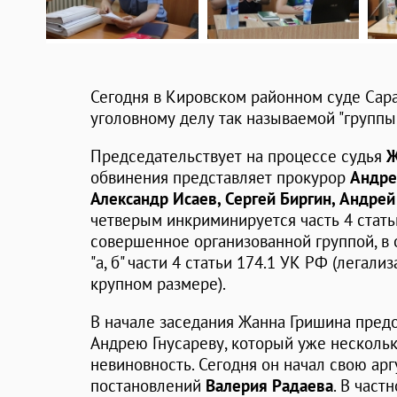
Сегодня в Кировском районном суде Сар
уголовному делу так называемой "группы
Председательствует на процессе судья
Ж
обвинения представляет прокурор
Андре
Александр Исаев, Сергей Биргин, Андрей
четверым инкриминируется часть 4 стат
совершенное организованной группой, в 
"а, б" части 4 статьи 174.1 УК РФ (легал
крупном размере).
В начале заседания Жанна Гришина пред
Андрею Гнусареву, который уже нескольк
невиновность. Сегодня он начал свою ар
постановлений
Валерия Радаева
. В част