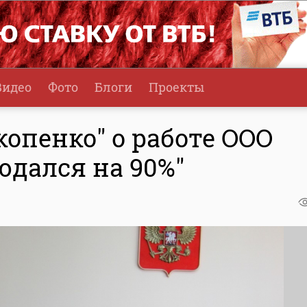
Видео
Фото
Блоги
Проекты
опенко" о работе ООО
юдался на 90%"