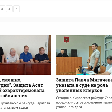
3
4
5
, смешно,
Защита Павла Мигачев
удно". Защита Асят
указала в суде на роль
 охарактеризовала
уволенных клерков
ю обвинения
Сегодня в Кировском райсуде Сар
продолжилось рассмотрение перво
 Фрунзенском райсуде Саратова
уголовного дела
дательством судьи