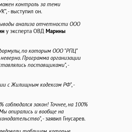
зможен контроль за теми
УК
", - выступил он.
выводы анализа отчетности ООО
ин
у эксперта ОВД
Марины
е формулы, по которым ООО "РПЦ"
 неверно. Программа организации
ыставлялись поставщиками
", -
вии с Жилищным кодексом РФ
", -
% соблюдался закон! Точнее, на 100%
 Мы опирались и вообще на
аконодательство
", - заявил Гнусарев.
следовали таблицам, которые