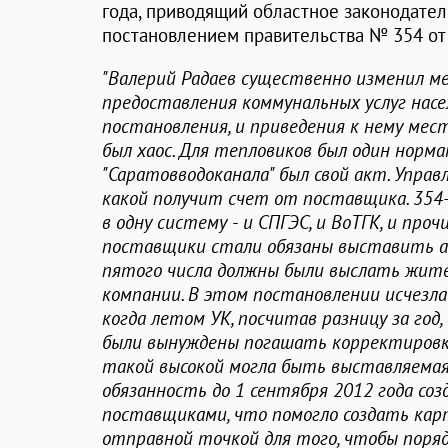
года, приводящий областное законодател
постановлением правительства № 354 от 
"Валерий Радаев существенно изменил м
предоставления коммунальных услуг насе
постановления, и приведения к нему мес
был хаос. Для тепловиков был один нормат
"Саратовводоканала" был свой акт. Упра
какой получит счет от поставщика. 354-
в одну систему - и СПГЭС, и ВоТГК, и проч
поставщики стали обязаны выставить а
пятого числа должны были выслать жит
компании. В этом постановлении исчезла 
когда летом УК, посчитав разницу за год
были вынуждены погашать корректировки
такой высокой могла быть выставляемая
обязанность до 1 сентября 2012 года соз
поставщиками, что помогло создать кар
отправной точкой для того, чтобы поря