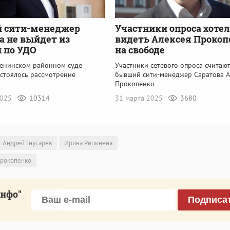
 сити-менеджер
Участники опроса хоте
а не выйдет из
видеть Алексея Прокоп
 по УДО
на свободе
Ленинском районном суде
Участники сетевого опроса считают
остоялось рассмотрение
бывший сити-менеджер Саратова А
а
Прокопенко
2025
10314
31 марта 2025
3680
Андрей Гнусарев
Ирина Рипинена
Прокопенко
инфо"
Подписа