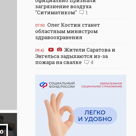
официально признали
загрязнение воздуха
"Ситиматиком"
1
Олег Костин станет
07:50
областным министром
здравоохранения
Жители Саратова и
09:41
Энгельса задыхаются из-за
пожара на свалке
4
о