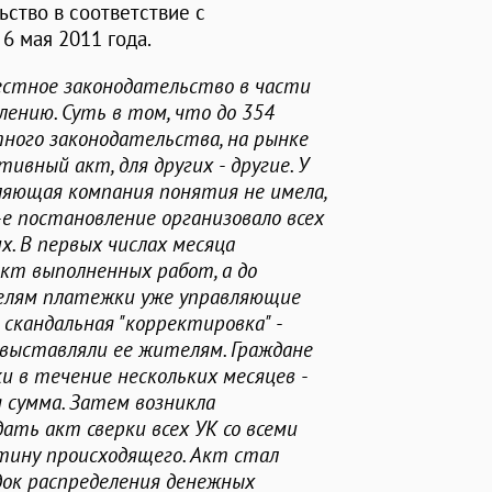
ьство в соответствие с
6 мая 2011 года.
естное законодательство в части
лению. Суть в том, что до 354
тного законодательства, на рынке
ивный акт, для других - другие. У
вляющая компания понятия не имела,
е постановление организовало всех
их. В первых числах месяца
кт выполненных работ, а до
елям платежки уже управляющие
скандальная "корректировка" -
, выставляли ее жителям. Граждане
 в течение нескольких месяцев -
 сумма. Затем возникла
дать акт сверки всех УК со всеми
тину происходящего. Акт стал
док распределения денежных