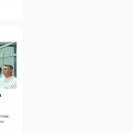
а
атова
го