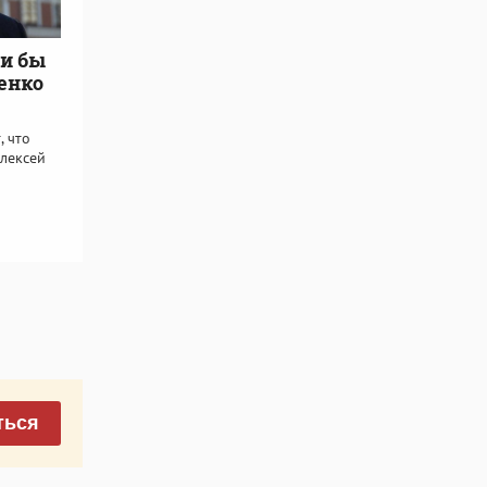
ли бы
енко
, что
лексей
ться