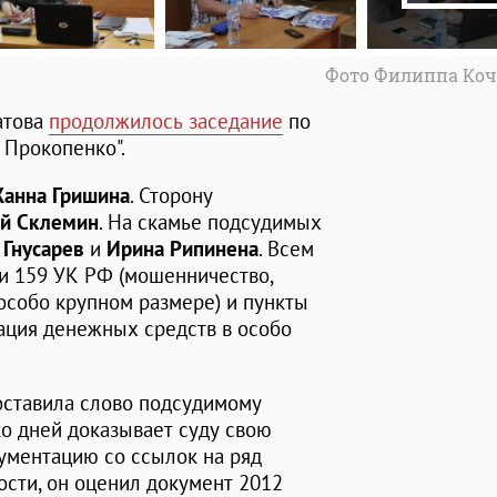
Фото Филиппа Коч
атова
продолжилось заседание
по
 Прокопенко".
анна Гришина
. Сторону
й Склемин
. На скамье подсудимых
 Гнусарев
и
Ирина Рипинена
. Всем
ьи 159 УК РФ (мошенничество,
особо крупном размере) и пункты
изация денежных средств в особо
оставила слово подсудимому
о дней доказывает суду свою
гументацию со ссылок на ряд
ности, он оценил документ 2012