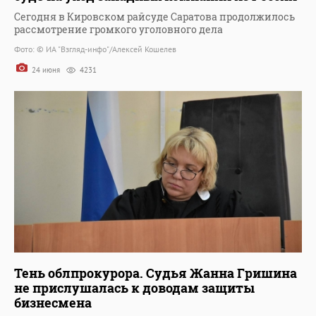
Сегодня в Кировском райсуде Саратова продолжилось
рассмотрение громкого уголовного дела
Фото: © ИА "Взгляд-инфо"/Алексей Кошелев
24 июня
4231
Тень облпрокурора. Судья Жанна Гришина
не прислушалась к доводам защиты
бизнесмена