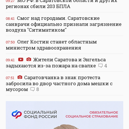
МО РФ: в Саратовской области и других
09:27
регионах сбили 203 БПЛА
Смог над городами. Саратовские
08:41
санврачи официально признали загрязнение
воздуха "Ситиматиком"
Олег Костин станет областным
07:50
министром здравоохранения
Жители Саратова и Энгельса
09:41
задыхаются из-за пожара на свалке
4
Саратовчанка в знак протеста
07:51
забросила во двор частного дома мешки с
мусором
8