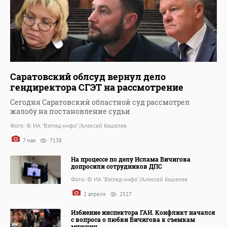
Саратовский облсуд вернул дело
гендиректора СГЭТ на рассмотрение
Сегодня Саратовский областной суд рассмотрел
жалобу на постановление судьи
Фото: © ИА "Взгляд-инфо"/Алексей Кошелев
7 мая
7138
На процессе по делу Ислама Бичигова
допросили сотрудников ДПС
Фото: © ИА "Взгляд-инфо"/Алексей Кошелев
2 апреля
2527
Избиение инспектора ГАИ. Конфликт начался
с вопроса о любви Бичигова к съемкам
мужчин