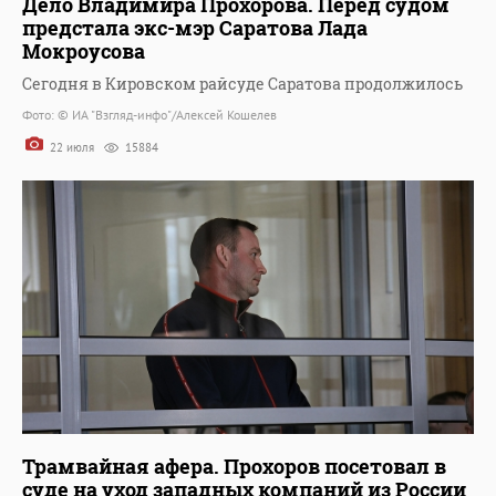
Дело Владимира Прохорова. Перед судом
предстала экс-мэр Саратова Лада
Мокроусова
Сегодня в Кировском райсуде Саратова продолжилось
Фото: © ИА "Взгляд-инфо"/Алексей Кошелев
22 июля
15884
Трамвайная афера. Прохоров посетовал в
суде на уход западных компаний из России