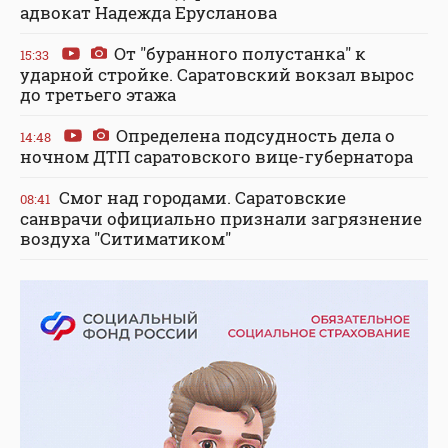
адвокат Надежда Ерусланова
От "буранного полустанка" к
15:33
ударной стройке. Саратовский вокзал вырос
до третьего этажа
Определена подсудность дела о
14:48
ночном ДТП саратовского вице-губернатора
Смог над городами. Саратовские
08:41
санврачи официально признали загрязнение
воздуха "Ситиматиком"