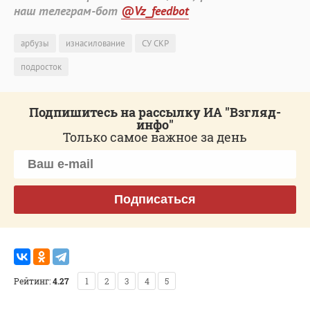
наш телеграм-бот
@Vz_feedbot
арбузы
изнасилование
СУ СКР
подросток
Подпишитесь на рассылку ИА "Взгляд-
инфо"
Только самое важное за день
Подписаться
Рейтинг:
4.27
1
2
3
4
5