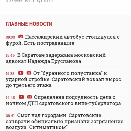
9 августа 09:00
6117
ГЛАВНЫЕ НОВОСТИ
Пассажирский автобус столкнулся с
09:00
фурой. Есть пострадавшие
В Саратове задержана московский
15:49
адвокат Надежда Ерусланова
От "буранного полустанка" к
15:33
ударной стройке. Саратовский вокзал вырос
до третьего этажа
Определена подсудность дела о
14:48
ночном ДТП саратовского вице-губернатора
Смог над городами. Саратовские
08:41
санврачи официально признали загрязнение
воздуха "Ситиматиком"