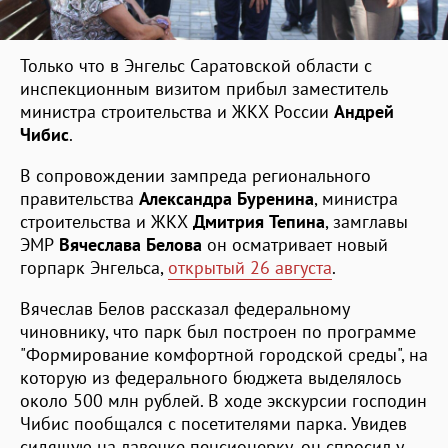
Только что в Энгельс Саратовской области с
инспекционным визитом прибыл заместитель
министра строительства и ЖКХ России
Андрей
Чибис
.
В сопровождении зампреда регионального
правительства
Александра Буренина
, министра
строительства и ЖКХ
Дмитрия Тепина
, замглавы
ЭМР
Вячеслава Белова
он осматривает новый
горпарк Энгельса,
открытый 26 августа
.
Вячеслав Белов рассказал федеральному
чиновнику, что парк был построен по программе
"Формирование комфортной городской среды", на
которую из федерального бюджета выделялось
около 500 млн рублей. В ходе экскурсии господин
Чибис пообщался с посетителями парка. Увидев
сидящую на лавочке пенсионерку, он спросил у