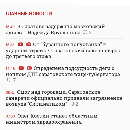
ГЛАВНЫЕ НОВОСТИ
В Саратове задержана московский
15:49
адвокат Надежда Ерусланова
2
От "буранного полустанка" к
15:33
ударной стройке. Саратовский вокзал вырос
до третьего этажа
Определена подсудность дела о
14:48
ночном ДТП саратовского вице-губернатора
7
Смог над городами. Саратовские
08:41
санврачи официально признали загрязнение
воздуха "Ситиматиком"
2
Олег Костин станет областным
07:50
министром здравоохранения