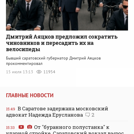
Дмитрий Аяцков предложил сократить
чиновников и пересадить их на
велосипеды
Бывший саратовский губернатор Дмитрий Аяцков
прокомментировал
15 июля 13:13
11954
ГЛАВНЫЕ НОВОСТИ
В Саратове задержана московский
15:49
адвокат Надежда Ерусланова
2
От "буранного полустанка" к
15:33
ударной стройке. Саратовский вокзал вырос