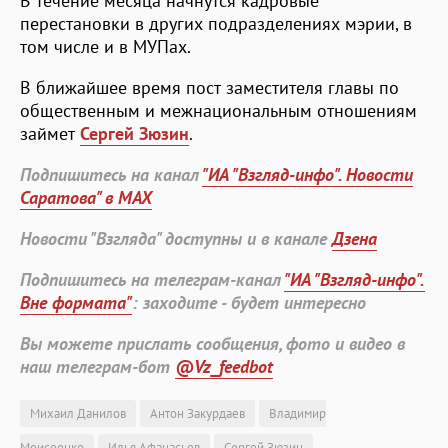
В течение месяца начнутся кадровые
перестановки в других подразделениях мэрии, в
том числе и в МУПах.
В ближайшее время пост заместителя главы по
общественным и межнациональным отношениям
займет
Сергей Зюзин
.
Подпишитесь на канал
"ИА "Взгляд-инфо". Новости
Саратова" в MAX
Новости "Взгляда" доступны и в канале
Дзена
Подпишитесь на телеграм-канал
"ИА "Взгляд-инфо".
Вне формата"
: заходите - будет интересно
Вы можете прислать сообщения, фото и видео в
наш телеграм-бот
@Vz_feedbot
Михаил Данилов
Антон Закурдаев
Владимир
Моисеенко
Илья Афанасьев
Сергей Зюзин