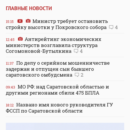
ГЛАВНЫЕ НОВОСТИ
Министр требует остановить
15:15
стройку высотки у Покровского собора
4
Антирейтинг экономических
12:45
министерств возглавила структура
Согомоновой-Бутылкина
4
По делу о серийном мошенничестве
11:37
задержан и отпущен сын бывшего
саратовского омбудсмена
2
МО РФ: над Саратовской областью и
09:43
другими регионами сбили 475 БПЛА
Названо имя нового руководителя ГУ
18:12
ФССП по Саратовской области