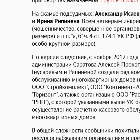
приговор так называемой
"группе Прокоп
На скамье подсудимых:
Александр Исаев,
и
Ирина Рипинена
. Всем четверым инкрим
(мошенничество, совершенное организова
размере) и п.п. "а, б" ч. 4 ст. 174.1 УК Р
особо крупном размере).
По версии следствия, с ноября 2012 года
администрации Саратова Алексей Прокоп
Гнусаревым и Рипиненой создали ряд ко
обслуживанию многоквартирных домов на
ООО "Стройкомплект", ООО "Континент-20
"Горизонт", а также организацию ООО "Р
"РПЦ"), с которой указанными выше УК б
осуществление расчетно-кассового обс
многоквартирных домов.
В общей сложности сообщники похитили
ресурсоснабжающим организациям и пре