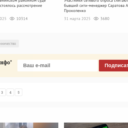
Ленинском районном суде
Участники сетевого опроса считают
остоялось рассмотрение
бывший сити-менеджер Саратова А
а
Прокопенко
2025
10314
31 марта 2025
3680
нничество
инфо"
Подписа
3
4
5