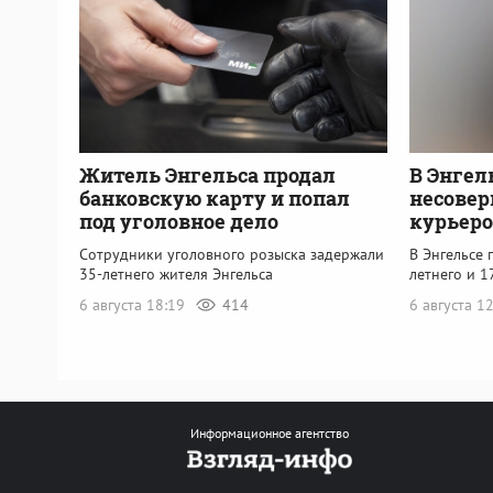
Житель Энгельса продал
В Энгел
банковскую карту и попал
несове
под уголовное дело
курьер
Сотрудники уголовного розыска задержали
В Энгельсе 
35-летнего жителя Энгельса
летнего и 1
6 августа 18:19
414
6 августа 1
Информационное агентство