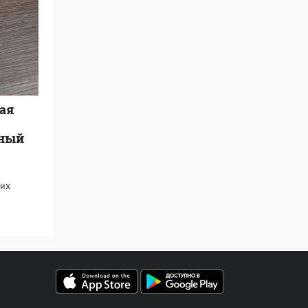
ая
сный
оих