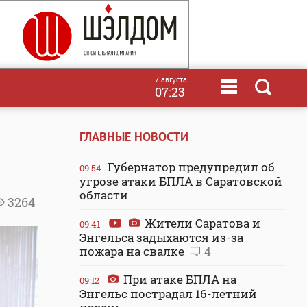
7 августа
07:23
ГЛАВНЫЕ НОВОСТИ
Губернатор предупредил об
09:54
угрозе атаки БПЛА в Саратовской
области
3264
Жители Саратова и
09:41
Энгельса задыхаются из-за
пожара на свалке
4
При атаке БПЛА на
09:12
Энгельс пострадал 16-летний