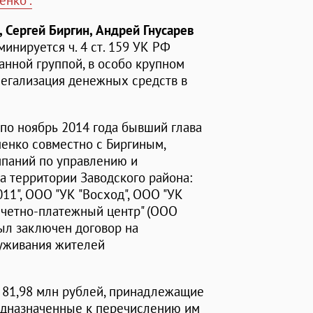
енко".
 Сергей Биргин, Андрей Гнусарев
инируется ч. 4 ст. 159 УК РФ
нной группой, в особо крупном
Ф (легализация денежных средств в
 по ноябрь 2014 года бывший глава
енко совместно с Биргиным,
мпаний по управлению и
 территории Заводского района:
11", ООО "УК "Восход", ООО "УК
асчетно-платежный центр" (ООО
ыл заключен договор на
луживания жителей
 81,98 млн рублей, принадлежащие
дназначенные к перечислению им