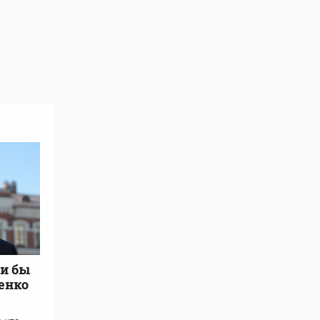
ли бы
енко