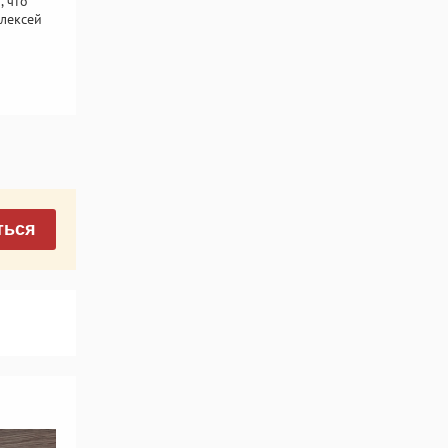
, что
лексей
ться