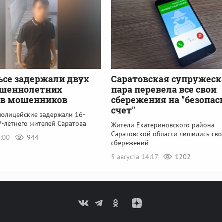
ьсе задержали двух
Саратовская супружеск
ршеннолетних
пара перевела все свои
ов мошенников
сбережения на "безопа
счет"
полицейские задержали 16-
7-летнего жителей Саратова
Жители Екатериновского района
Саратовской области лишились св
2:00
944
сбережений
5 августа 14:17
1202