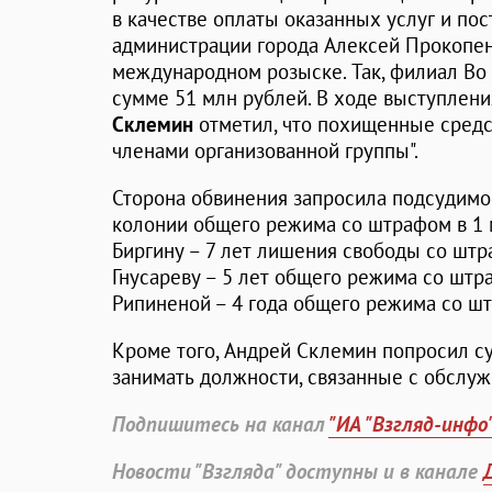
в качестве оплаты оказанных услуг и по
администрации города Алексей Прокопен
международном розыске. Так, филиал Во 
сумме 51 млн рублей. В ходе выступлен
Склемин
отметил, что похищенные сред
членами организованной группы".
Сторона обвинения запросила подсудимо
колонии общего режима со штрафом в 1 
Биргину – 7 лет лишения свободы со шт
Гнусареву – 5 лет общего режима со штр
Рипиненой – 4 года общего режима со шт
Кроме того, Андрей Склемин попросил с
занимать должности, связанные с обслу
Подпишитесь на канал
"ИА "Взгляд-инфо
Новости "Взгляда" доступны и в канале