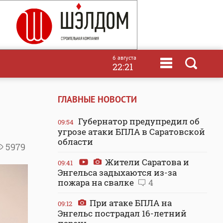
6 августа
22:21
ГЛАВНЫЕ НОВОСТИ
Губернатор предупредил об
09:54
угрозе атаки БПЛА в Саратовской
области
5979
Жители Саратова и
09:41
Энгельса задыхаются из-за
пожара на свалке
4
При атаке БПЛА на
09:12
Энгельс пострадал 16-летний