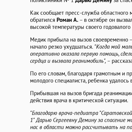
поликлиники № 1
Дарью Демину
за спас
Как сообщает пресс-служба областного 
обратился
Роман А.
– в октябре он вызва
высокой температуры своего годовалого 
Медик прибыла на вызов своевременно – 
начало резко ухудшаться.
"Когда мой мал
оперативно оказала первую помощь, сдел
сердца и вызвала реанимобиль", –
рассказ
По его словам, благодаря грамотным и 
молодого специалиста, ребенка удалось в
Прибывшая на вызов бригада реанимаци
действия врача в критической ситуации.
"Благодарю врача-педиатра "Саратовско
1" Дарью Сергеевну Демину за спасение мо
нас в области можно рассчитывать на п