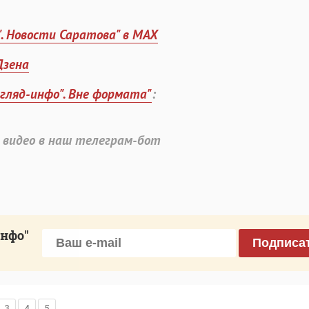
". Новости Саратова" в MAX
Дзена
згляд-инфо". Вне формата"
:
 видео в наш телеграм-бот
инфо"
Подписа
3
4
5