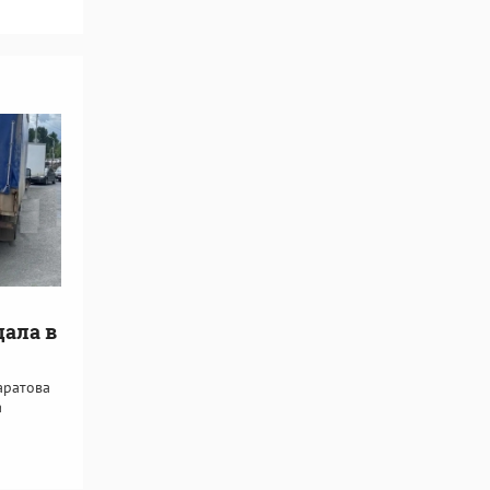
дала в
аратова
а