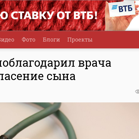
Видео
Фото
Блоги
Проекты
поблагодарил врача
пасение сына