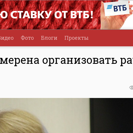
Видео
Фото
Блоги
Проекты
мерена организовать ра