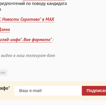
редпочтений по поводу кандидата
.
". Новости Саратова" в MAX
Дзена
згляд-инфо". Вне формата"
:
 видео в наш телеграм-бот
ская
инфо"
Подписа