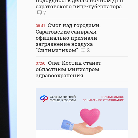
подсудность дела о ночном ДТП
саратовского вице-губернатора
7
Смог над городами.
08:41
Саратовские санврачи
официально признали
загрязнение воздуха
"Ситиматиком"
2
Олег Костин станет
07:50
областным министром
здравоохранения