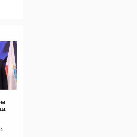
ом
лн
ый