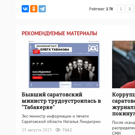
Рейтинг:
2.78
1
2
РЕКОМЕНДУЕМЫЕ МАТЕРИАЛЫ
Бывший саратовский
Коррупц
министр трудоустроилась в
саратов
"Табакерке"
журнали
покинул
Экс-министр информации и печати
Саратовской области Наталья Линдигрин
После скан
распределен
25 августа 2025
7662
СМИ