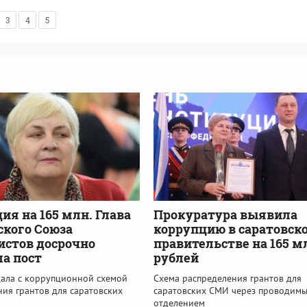
3
4
5
ия на 165 млн. Глава
Прокуратура выявила
ского Союза
коррупцию в саратовск
стов досрочно
правительстве на 165 м
а пост
рублей
дала с коррупционной схемой
Схема распределения грантов для
ия грантов для саратовских
саратовских СМИ через проводим
отделением