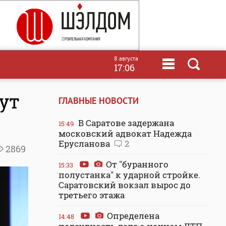
8 августа
17:06
ут
ГЛАВНЫЕ НОВОСТИ
В Саратове задержана
15:49
московский адвокат Надежда
Ерусланова
2
2869
От "буранного
15:33
полустанка" к ударной стройке.
Саратовский вокзал вырос до
третьего этажа
Определена
14:48