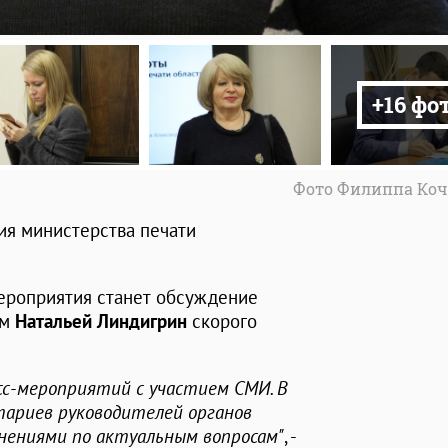
+16 фо
Фото Филиппа Коч
ия министерства печати
мероприятия станет обсуждение
ом
Натальей Линдигрин
скорого
есс-мероприятий с участием СМИ. В
ариев руководителей органов
снениями по актуальным вопросам"
, -