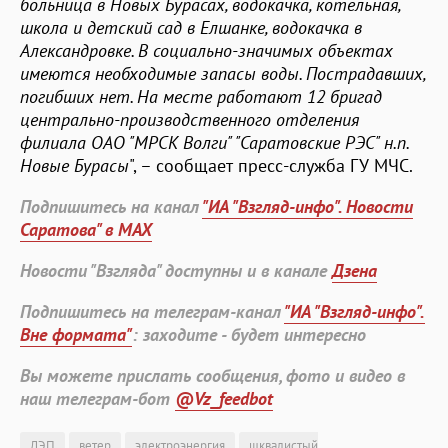
больница в Новых Бурасах, водокачка, котельная,
школа и детский сад в Елшанке, водокачка в
Александровке. В социально-значимых объектах
имеются необходимые запасы воды. Пострадавших,
погибших нет. На месте работают 12 бригад
центрально-производственного отделения
филиала ОАО "МРСК Волги" "Саратовские РЭС" н.п.
Новые Бурасы
", – сообщает пресс-служба ГУ МЧС.
Подпишитесь на канал
"ИА "Взгляд-инфо". Новости
Саратова" в MAX
Новости "Взгляда" доступны и в канале
Дзена
Подпишитесь на телеграм-канал
"ИА "Взгляд-инфо".
Вне формата"
: заходите - будет интересно
Вы можете прислать сообщения, фото и видео в
наш телеграм-бот
@Vz_feedbot
ЛЭП
ветер
электроэнергия
шквалистый