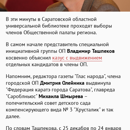
В эти минуты в Саратовской областной
универсальной библиотеке проходят выборы
членов Общественной палаты региона.
В самом начале представитель специальной
инициативной группы ОП
Владимир Ташпеков
косвенно объяснил
казус с выдвижением
отдельных кандидатов в члены ОП.
Напомним, редактора газеты "Глас народа", члена
городской ОП
Дмитрия
Олейника
выдвинула
"Федерация каратэ города Саратова", главреда
"Сароблньюс"
Михаила Шмырева
–
попечительский совет детского сада
компенсирующего вида № 3 "Хрусталик" и так
далее.
По словам Ташпекова, с 25 декабря по 24 января