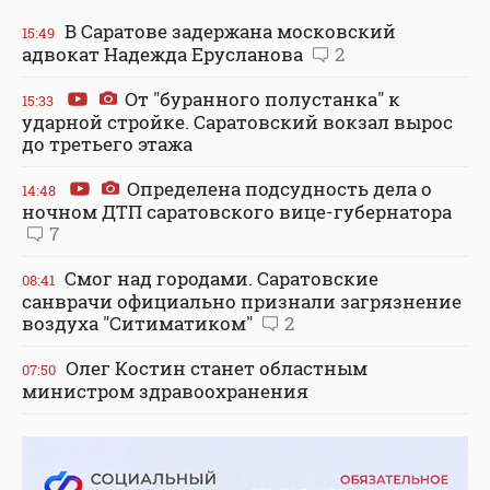
В Саратове задержана московский
15:49
адвокат Надежда Ерусланова
2
От "буранного полустанка" к
15:33
ударной стройке. Саратовский вокзал вырос
до третьего этажа
Определена подсудность дела о
14:48
ночном ДТП саратовского вице-губернатора
7
Смог над городами. Саратовские
08:41
санврачи официально признали загрязнение
воздуха "Ситиматиком"
2
Олег Костин станет областным
07:50
министром здравоохранения