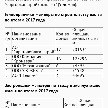
"Саргоркапстройкомплект" (9 домов).
Генподрядчики – лидеры по строительству жилья
по итогам 2017 года
Общая
№
Наименование
Кол-во
площадь
п/п
организации
домов
жилья, тыс. кв.
м
АО
1
17
201634
"Саратовоблжилстрой"
ООО Компания
2
16
125296
"Кронверк"
3
ООО "Механизация"
6
74597
4
ООО "СК ЖБК-3"
7
71948
5
АО "Шэлдом"
3
64695
Застройщики – лидеры по вводу в эксплуатацию
жилья по итогам 2017 года
Общая
№
Наименование
Кол-во
площадь
п/