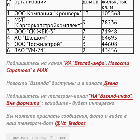
организации
домов
жилья, тыс.
п
кв. м
1
ООО Компания "Кронверк"
13
105568
МУП
2
9
78236
"Саргоркапстройкомплект"
3
ООО "СК ЖБК-3"
7
71948
4
АО "Шэлдом"
3
64695
5
ООО "Госжилстрой"
3
44608
6
ЗАО "УМ-24"
2
43456
Подпишитесь на канал
"ИА "Взгляд-инфо". Новости
Саратова" в MAX
Новости "Взгляда" доступны и в канале
Дзена
Подпишитесь на телеграм-канал
"ИА "Взгляд-инфо".
Вне формата"
: заходите - будет интересно
Вы можете прислать сообщения, фото и видео в
наш телеграм-бот
@Vz_feedbot
строительство жилья в Саратове