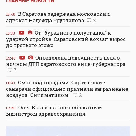
ГЛАВНЫЕ НОВОСТИ
В Саратове задержана московский
15:49
адвокат Надежда Ерусланова
2
От "буранного полустанка" к
15:33
ударной стройке. Саратовский вокзал вырос
до третьего этажа
Определена подсудность дела о
14:48
ночном ДТП саратовского вице-губернатора
7
Смог над городами. Саратовские
08:41
санврачи официально признали загрязнение
воздуха "Ситиматиком"
2
Олег Костин станет областным
07:50
министром здравоохранения