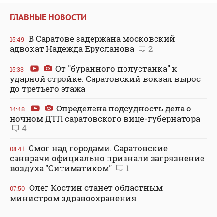
ГЛАВНЫЕ НОВОСТИ
В Саратове задержана московский
15:49
адвокат Надежда Ерусланова
2
От "буранного полустанка" к
15:33
ударной стройке. Саратовский вокзал вырос
до третьего этажа
Определена подсудность дела о
14:48
ночном ДТП саратовского вице-губернатора
4
Смог над городами. Саратовские
08:41
санврачи официально признали загрязнение
воздуха "Ситиматиком"
1
Олег Костин станет областным
07:50
министром здравоохранения