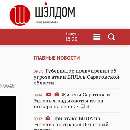
6 августа
15:29
ГЛАВНЫЕ НОВОСТИ
Губернатор предупредил об
09:54
угрозе атаки БПЛА в Саратовской
области
5645
Жители Саратова и
09:41
Энгельса задыхаются из-за
пожара на свалке
4
При атаке БПЛА на
09:12
Энгельс пострадал 16-летний