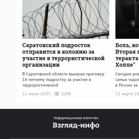
Саратовский подросток
Боль, к
отправится в колонию за
Вторая 
участие в террористической
теракта
организации
Холле"
В Саратовской области вынесен приговор
Сегодня ров
16-летнему подростку за участие в
самых чудо
террористической
в России за
11 июня 18:01
2245
22 марта 1
Информационное агентство