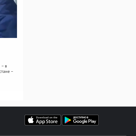
 – в
стане –