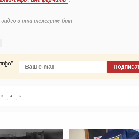
 видео в наш телеграм-бот
инфо"
Подписа
3
4
5