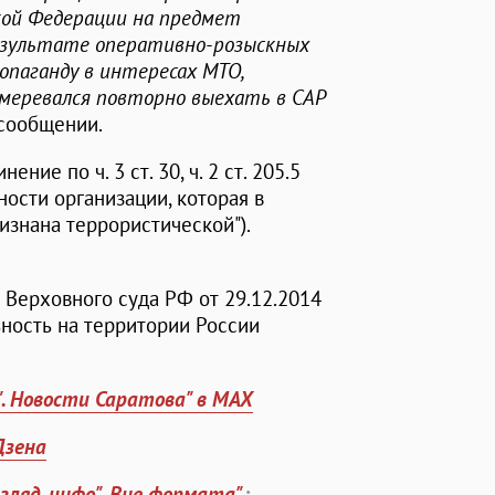
кой Федерации на предмет
езультате оперативно-розыскных
опаганду в интересах МТО,
амеревался повторно выехать в САР
в сообщении.
ие по ч. 3 ст. 30, ч. 2 ст. 205.5
ости организации, которая в
изнана террористической").
Верховного суда РФ от 29.12.2014
ьность на территории России
". Новости Саратова" в MAX
Дзена
згляд-инфо". Вне формата"
: