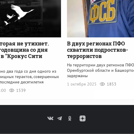
оторая не утихнет.
В двух регионах ПФО
годовщина со дня
схватили подростков-
 в "Крокус Сити
террористов
На территории двух регионов ПФО
Оренбургской области и Башкорто
но два года со дня одного из
задержаны
вищных терактов, совершенных
 последние десятилетия
1 октября 2025
1853
0:00
1539