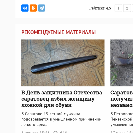
Рейтинг:
4.5
1
2
РЕКОМЕНДУЕМЫЕ МАТЕРИАЛЫ
В День защитника Отечества
Саратов
саратовец избил женщину
получил
ложкой для обуви
незвано
В Саратове 43-летний мужчина
В Петровск
подозревается в умышленном причинении
Пензенской
легкого вреда
умышленно
6 августа 15:43
646
17 июля 14