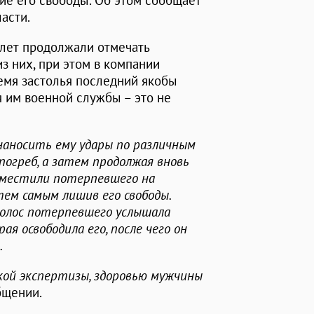
ие его свободы. Об этом сообщает
асти.
 лет продолжали отмечать
из них, при этом в компании
емя застолья последний якобы
 им военной службы – это не
наносить ему удары по различным
 погреб, а затем продолжая вновь
оместили потерпевшего на
тем самым лишив его свободы.
олос потерпевшего услышала
ая освободила его, после чего он
.
кой экспертизы, здоровью мужчины
бщении.