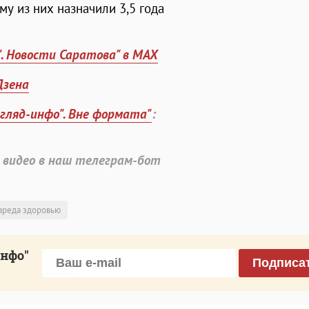
у из них назначили 3,5 года
". Новости Саратова" в MAX
Дзена
згляд-инфо". Вне формата"
:
 видео в наш телеграм-бот
вреда здоровью
инфо"
Подписа