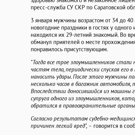
здоровью знакомого и незаконное лишен
пресс-служба СУ СКР по Саратовской обл
3 января мужчины возрастом от 34 до 40
новогодние праздники в гостях у одного 
находился их 29-летний знакомый. Во вр
обманул приятелей о месте прохождения
понравилось присутствующим.
"Тогда все трое злоумышленников стали 
частям тела, периодически спуская его в
наносить удары. После этого мужчины п
несколько часов в багажник автомобиля, 
Впоследствии доносившийся из машины г
супруга одного из злоумышленников, котор
обратился в правоохранительные органы
Согласно результатам судебно-медицинс
причинен легкий вред", –
говорится в соо