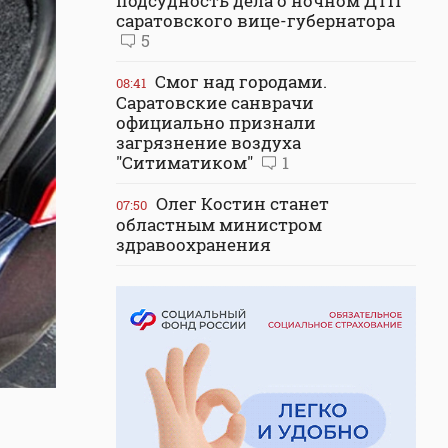
подсудность дела о ночном ДТП
саратовского вице-губернатора
5
Смог над городами.
08:41
Саратовские санврачи
официально признали
загрязнение воздуха
"Ситиматиком"
1
Олег Костин станет
07:50
областным министром
здравоохранения