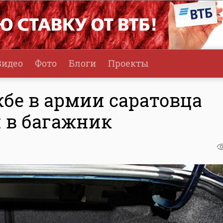
Видео
Фото
Блоги
Проекты
бе в армии саратовца
и в багажник