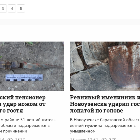
3
4
5
ский пенсионер
Ревнивый именинник и
 удар ножом от
Новоузенска ударил го
го гостя
лопатой по голове
ом районе 51-летний житель
В Новоузенске Саратовской област
 области подозревается в
летний мужчина подозревается в
м причинении
умышленном
:44
1317
15 июля 12:31
870