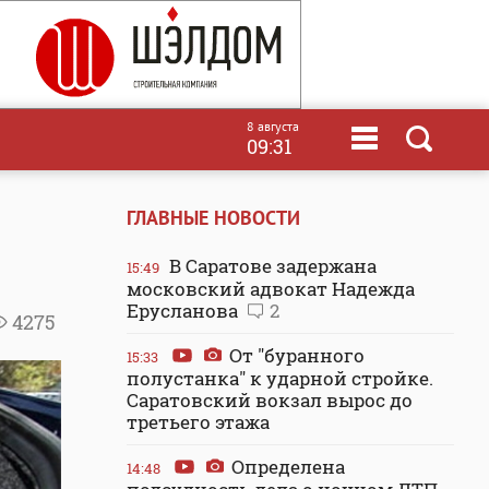
8 августа
09:31
ГЛАВНЫЕ НОВОСТИ
В Саратове задержана
15:49
московский адвокат Надежда
Ерусланова
2
4275
От "буранного
15:33
полустанка" к ударной стройке.
Саратовский вокзал вырос до
третьего этажа
Определена
14:48