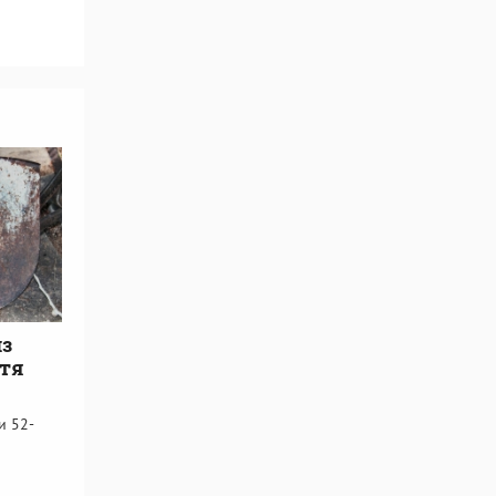
з
стя
и 52-