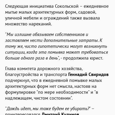
Следующая инициатива Сокольской – ежедневное
мытье малых архитектурных форм, садовой,
уличной мебели и ограждений также вызвала
множество нареканий.
"
Мы излишне обязываем собственников и
заставляем нести дополнительные затраты. К
тому же, чисто гипотетически могут возникнуть
ситуации, когда эта помывка может требоваться
больше одного раза в день
", - продолжила юрист.
Глава комитета дорожного хозяйства,
благоустройства и транспорта
Геннадий Свиридов
подчеркнул, что в ежедневной помывке малых
архитектурных форм нет смысла, настояв на
формулировке "по мере необходимости" и "в
надлежащем, чистом состоянии".
"
Дождь идет, мы тоже будем ее убирать?
" –
поинтересовался
Дмитрий Кудинов
.