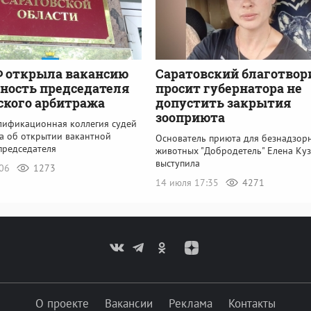
Ф открыла вакансию
Саратовский благотвор
ность председателя
просит губернатора не
ского арбитража
допустить закрытия
зооприюта
лификационная коллегия судей
а об открытии вакантной
Основатель приюта для безнадзор
председателя
животных "Добродетель" Елена Ку
выступила
:06
1273
14 июля 17:35
4271
О проекте
Вакансии
Реклама
Контакты