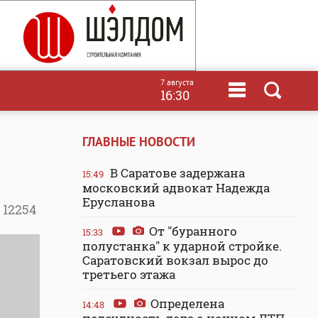
7 августа
16:30
а
ГЛАВНЫЕ НОВОСТИ
В Саратове задержана
15:49
московский адвокат Надежда
Ерусланова
12254
От "буранного
15:33
полустанка" к ударной стройке.
Саратовский вокзал вырос до
третьего этажа
Определена
14:48