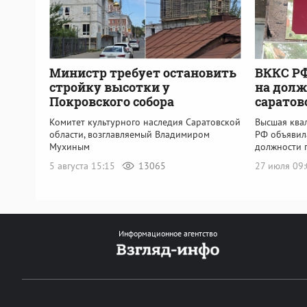
Министр требует остановить
ВККС Р
стройку высотки у
на долж
Покровского собора
саратов
Комитет культурного наследия Саратовской
Высшая ква
области, возглавляемый Владимиром
РФ объявил
Мухиным
должности 
5 августа 15:15
13065
27 июля 09
Информационное агентство