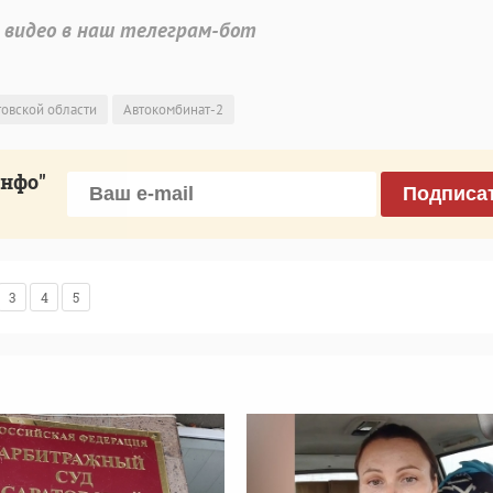
 видео в наш телеграм-бот
овской области
Автокомбинат-2
инфо"
Подписа
3
4
5