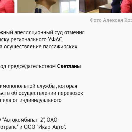
Фото Алексея Ко
ражный апелляционный суд отменил
иску регионального УФАС,
на осуществление пассажирских
под председательством
Светланы
тимонопольной службы, которая
ьств об осуществлении перевозок
пила от индивидуального
 "Автокомбинат-2", ОАО
отранс" и ООО "Икар-Авто".