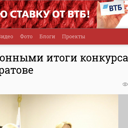
Видео
Фото
Блоги
Проекты
конными итоги конкурс
ратове