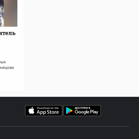
итель
ных
знецова