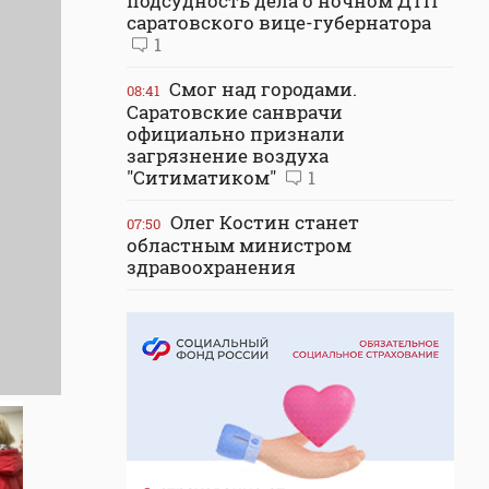
подсудность дела о ночном ДТП
саратовского вице-губернатора
1
Смог над городами.
08:41
Саратовские санврачи
официально признали
загрязнение воздуха
"Ситиматиком"
1
Олег Костин станет
07:50
областным министром
здравоохранения