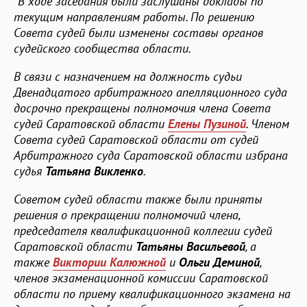
"
В ходе заседания были заслушаны доклады по
текущим направлениям работы. По решению
Совета судей были изменены составы органов
судейского сообщества области.
В связи с назначением на должность судьи
Двенадцатого арбитражного апелляционного суда
досрочно прекращены полномочия члена Совета
судей Саратовской области
Елены Пузиной
. Членом
Совета судей Саратовской области от судей
Арбитражного суда Саратовской области избрана
судья
Татьяна Викленко
.
Советом судей области также были приняты
решения о прекращении полномочий члена,
председателя квалификационной коллегии судей
Саратовской области
Татьяны Васильевой
, а
также
Виктории Калюжной
и
Ольги Деминой
,
членов экзаменационной комиссии Саратовской
области по приему квалификационного экзамена на