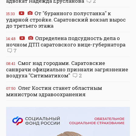
адвокат Надежда Ерусланова
2
От "буранного полустанка" к
15:33
ударной стройке. Саратовский вокзал вырос
до третьего этажа
Определена подсудность дела о
14:48
ночном ДТП саратовского вице-губернатора
7
Смог над городами. Саратовские
08:41
санврачи официально признали загрязнение
воздуха "Ситиматиком"
2
Олег Костин станет областным
07:50
министром здравоохранения