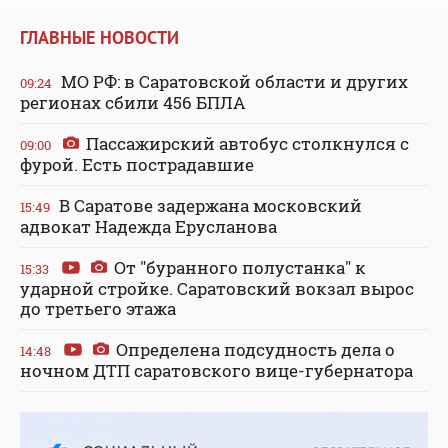
ГЛАВНЫЕ НОВОСТИ
МО РФ: в Саратовской области и других
09:24
регионах сбили 456 БПЛА
Пассажирский автобус столкнулся с
09:00
фурой. Есть пострадавшие
В Саратове задержана московский
15:49
адвокат Надежда Ерусланова
От "буранного полустанка" к
15:33
ударной стройке. Саратовский вокзал вырос
до третьего этажа
Определена подсудность дела о
14:48
ночном ДТП саратовского вице-губернатора