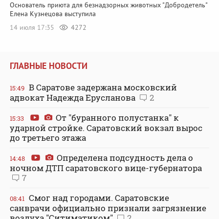
Основатель приюта для безнадзорных животных "Добродетель"
Елена Кузнецова выступила
14 июля 17:35
4272
ГЛАВНЫЕ НОВОСТИ
В Саратове задержана московский
15:49
адвокат Надежда Ерусланова
2
От "буранного полустанка" к
15:33
ударной стройке. Саратовский вокзал вырос
до третьего этажа
Определена подсудность дела о
14:48
ночном ДТП саратовского вице-губернатора
7
Смог над городами. Саратовские
08:41
санврачи официально признали загрязнение
воздуха "Ситиматиком"
2